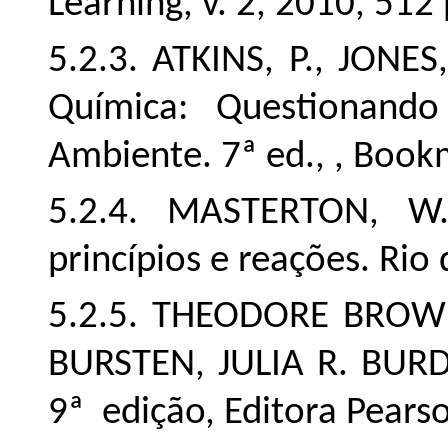
Learning, v. 2, 2010, 512 
5.2.3. ATKINS, P., JONES
Química: Questionan
Ambiente. 7ª ed., , Book
5.2.4. MASTERTON, W.
princípios e reações. Rio
5.2.5. THEODORE BROW
BURSTEN, JULIA R. BURDG
9ª edição, Editora Pearso