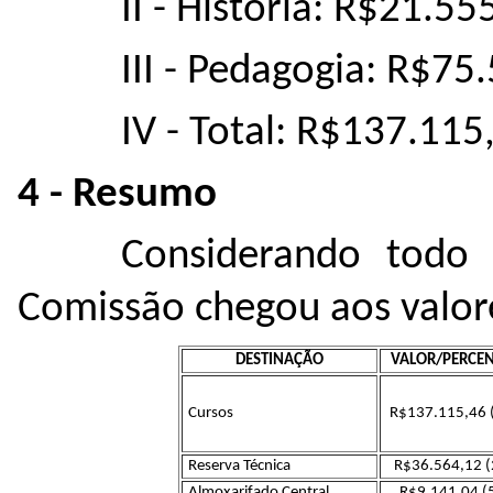
II - História: R$21.55
III - Pedagogia: R$75
IV - Total: R$137.115
4 - Resumo
Considerando todo 
Comissão chegou aos valore
DESTINAÇÃO
VALOR/PERCE
Cursos
R$137.115,46 
Reserva Técnica
R$36.564,12 
Almoxarifado Central
R$9.141,04 (