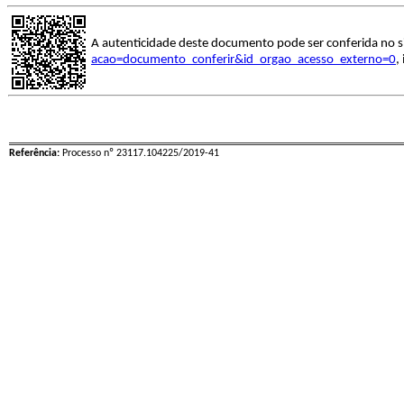
A autenticidade deste documento pode ser conferida no s
acao=documento_conferir&id_orgao_acesso_externo=0
,
Referência:
Processo nº 23117.104225/2019-41