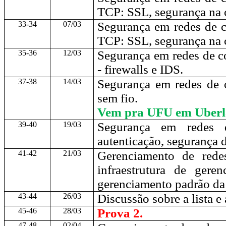
TCP: SSL, segurança na 
33-34
07/03
Segurança em redes de 
TCP: SSL, segurança na 
35-36
12/03
Segurança em redes de c
- firewalls e IDS.
37-38
14/03
Segurança em redes de
sem fio.
Vem pra UFU em Uberl
39-40
19/03
Segurança em redes d
autenticação, segurança 
41-42
21/03
Gerenciamento de rede
infraestrutura de gere
gerenciamento padrão da 
43-44
26/03
Discussão sobre a lista e 
45-46
28/03
Prova 2.
47-48
02/04