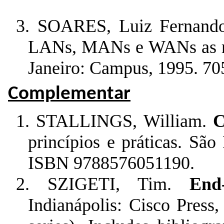
3. SOARES, Luiz Fernan
LANs, MANs e WANs as re
Janeiro: Campus, 1995. 7
Complementar
1.
STALLINGS, William.
C
princípios e práticas. São
ISBN 9788576051190.
2.
SZIGETI, Tim.
End
Indianápolis: Cisco Press