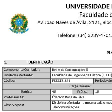
UNIVERSIDADE 
Faculdade d
Av. João Naves de Ávila, 2121, Blo
Telefone: (34) 3239-4701/
PL
IDENTIFICAÇÃO
Redes de Comunicações II
Componente Curricular:
Unidade Ofertante:
Faculdade de Engenharia Elétrica (FEELT
FEELT31831
Código:
Período/Sér
Carga Horária:
Teórica:
45
Prática:
15
Professor(A):
Éderson Rosa da Silva
Disciplina ofertada na mesma sala e me
Observações:
Telecomunicações