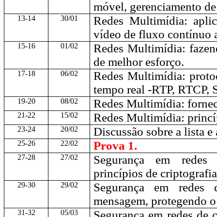
móvel, gerenciamento de 
13-14
30/01
Redes Multimídia: apli
vídeo de fluxo contínuo
15-16
01/02
Redes Multimídia:
f
azen
de melhor esforço.
17-18
06/02
Redes Multimídia:
protoc
tempo real -RTP, RTCP, S
19-20
08/02
Redes Multimídia:
f
ornec
21-22
15/02
Redes Multimídia:
princí
23-24
20/02
Discussão sobre a lista e 
25-26
22/02
Prova 1.
27-28
27/02
Segurança em redes 
princípios de criptografia
29-30
29/02
Segurança em redes d
mensagem, protegendo o 
31-32
05/03
Segurança em redes de 