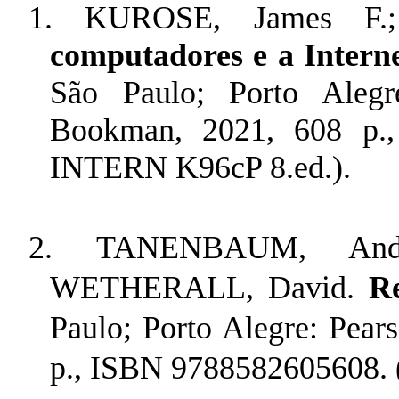
1.
KUROSE, James F
computadores e a Intern
São Paulo; Porto Alegr
Bookman, 2021, 608 p.,
INTERN K96cP 8.ed.).
2.
TANENBAUM, And
WETHERALL, David.
R
Paulo; Porto Alegre: Pea
p., ISBN 9788582605608. 