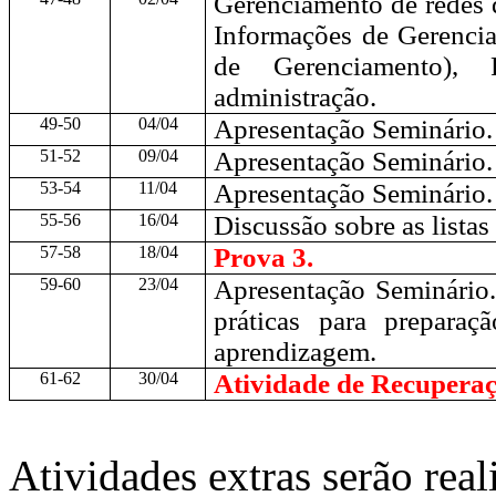
Gerenciamento de redes 
Informações de Gerenci
de Gerenciamento),
administração.
49-50
04/04
Apresentação Seminário.
51-52
09/04
Apresentação Seminário.
53-54
11/04
Apresentação Seminário.
55-56
16/04
Discussão sobre as listas 
57-58
18/04
Prova 3.
59-60
23/04
Apresentação Seminário. 
práticas para preparaç
aprendizagem.
61-62
30/04
Atividade de Recupera
Atividades extras serão rea