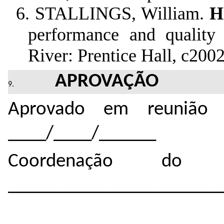
6. STALLINGS, William.
H
performance and quality
River: Prentice Hall, c20
APROVAÇÃO
Aprovado em reunião 
____/____/______
Coordenação do 
______________________