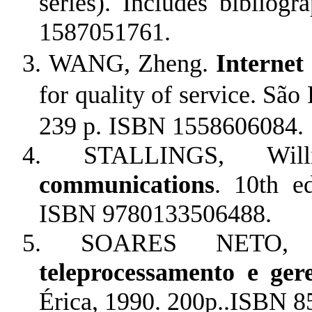
series). Includes bibliog
1587051761.
3.
WANG, Zheng.
Internet
for quality of service. Sã
239 p.
ISBN 1558606084.
4.
STALLINGS, Wi
communications
. 10th e
ISBN 9780133506488.
5.
SOARES NETO, 
teleprocessamento e ger
Érica, 1990. 200p..ISBN 