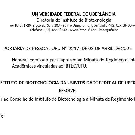
UNIVERSIDADE FEDERAL DE UBERLÂNDIA
Diretoria do Instituto de Biotecnologia
Av. Pará, 1720, Bloco 2E, Sala 203 - Bairro Umuarama, Uberlândia-MG, CEP 38400-9
Telefone: (34) 3225-8437 - www.ibtec.ufu.br - ibtec@ufu.br
PORTARIA DE PESSOAL UFU Nº 2217, DE 03 DE ABRIL DE 2025
Nomear comissão para apresentar Minuta de Regimento Int
Acadêmicas vinculadas ao IBTEC/UFU.
INSTITUTO DE BIOTECNOLOGIA
DA UNIVERSIDADE FEDERAL DE UBE
RESOLVE:
r ao Conselho do Instituto de Biotecnologia a Minuta de Regimento
);