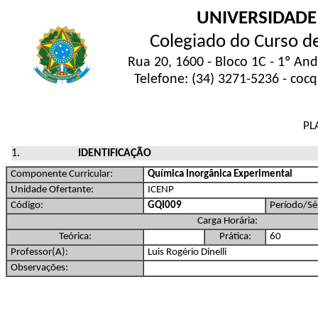
UNIVERSIDADE
Colegiado do Curso d
Rua 20, 1600 - Bloco 1C - 1º An
Telefone: (34) 3271-5236 - coc
PL
IDENTIFICAÇÃO
Componente Curricular:
Química Inorgânica Experimental
Unidade Ofertante:
ICENP
Código:
GQI009
Período/Sér
Carga Horária:
Teórica:
Prática:
60
Professor(A):
Luis Rogério Dinelli
Observações: