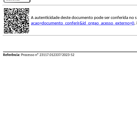
A autenticidade deste documento pode ser conferida no s
acao=documento_conferir&id_orgao_acesso_externo=0
,
Referência:
Processo nº 23117.012337/2023-52