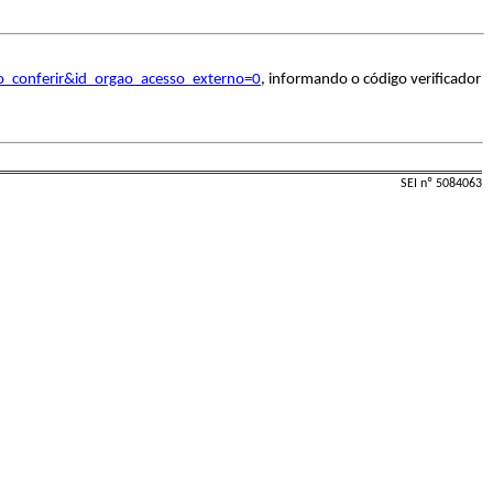
o_conferir&id_orgao_acesso_externo=0
, informando o código verificador
SEI nº 5084063