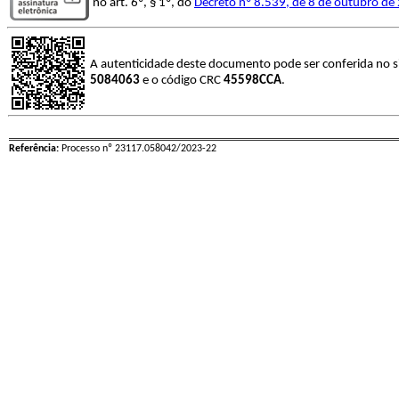
no art. 6º, § 1º, do
Decreto nº 8.539, de 8 de outubro de
A autenticidade deste documento pode ser conferida no s
5084063
e o código CRC
45598CCA
.
Referência:
Processo nº 23117.058042/2023-22