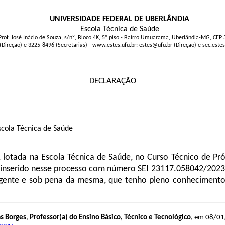
UNIVERSIDADE FEDERAL DE UBERLÂNDIA
Escola Técnica de Saúde
Prof. José Inácio de Souza, s/nº, Bloco 4K, 5º piso - Bairro Umuarama, Uberlândia-MG, CEP
(Direção) e 3225-8496 (Secretarias) - www.estes.ufu.br: estes@ufu.br (Direção) e sec.este
DECLARAÇÃO
Escola Técnica de Saúde
 lotada na Escola Técnica de Saúde, no Curso Técnico de Pr
inserido nesse processo com número SEI
23117.058042/2023
vigente e sob pena da mesma, que tenho pleno conhecimento 
as Borges
,
Professor(a) do Ensino Básico, Técnico e Tecnológico
, em 08/01