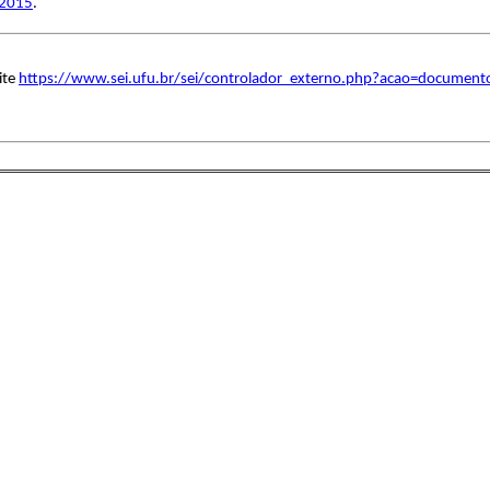
 2015
.
ite
https://www.sei.ufu.br/sei/controlador_externo.php?acao=document