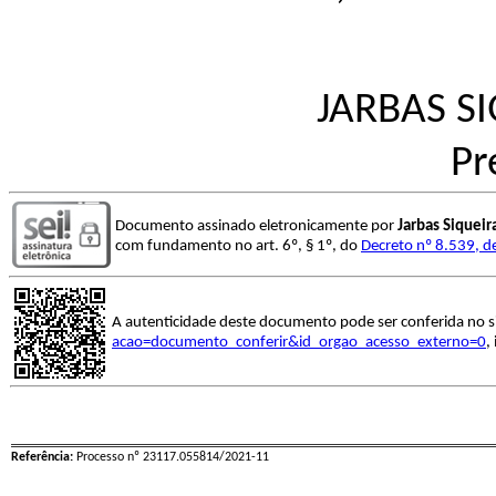
JARBAS S
Pr
Documento assinado eletronicamente por
Jarbas Siquei
com fundamento no art. 6º, § 1º, do
Decreto nº 8.539, d
A autenticidade deste documento pode ser conferida no s
acao=documento_conferir&id_orgao_acesso_externo=0
,
Referência:
Processo nº 23117.055814/2021-11