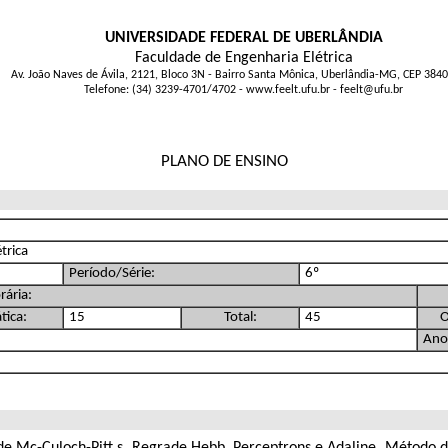
UNIVERSIDADE FEDERAL DE UBERLÂNDIA
Faculdade de Engenharia Elétrica
Av. João Naves de Ávila, 2121, Bloco 3N - Bairro Santa Mônica, Uberlândia-MG, CEP 384
Telefone: (34) 3239-4701/4702 - www.feelt.ufu.br - feelt@ufu.br
PLANO DE ENSINO
trica
Período/Série:
6º
rária:
tica:
15
Total:
45
O
Ano
io de Mc-Culoch-Pitt s. Regrade Hebb. Perceptrons e Adaline. Métod