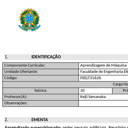
IDENTIFICAÇÃO
Componente Curricular:
Aprendizagem de Máquina
Unidade Ofertante:
Faculdade de Engenharia Elé
Código:
FEELT31626
Carga Ho
Teórica:
30
Prá
Professor(A):
Keiji Yamanaka
Observações:
EMENTA
Aprendizado supervisionado
: redes neurais artificiais. Neurôn