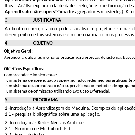
linear. Análise exploratória de dados, seleção e transformaçãode 
Aprendizado não-supervisionad
o: agregadores (clustering). K-m
JUSTIFICATIVA
Ao final do curso, o aluno poderá analisar e projetar sistema
desempenho de tais sistemas e em consonância com os processos a
OBJETIVO
Objetivo Geral:
Aprender a utilizar as melhores práticas para projetos de sistemas bas
Objetivos Específicos:
Compreender e implementar:
- um sistema de aprendizado supervisionado: redes neurais artificiais (e.
- um sistema de aprendizado não-supervisionado: métodos de agrupa
- um sistema de otimização utilizando Evolução Diferencial.
PROGRAMA
1 -Introdução à Aprendizagem de Máquina. Exemplos de aplicaçã
1.1 - pesquisa bibliográfica sobre uma aplicação.
2 -Introdução às Redes Neurais Artificiais.
2.1 - Neurônio de Mc-Culloch-Pitts,
2.2 - Regra de Hebb