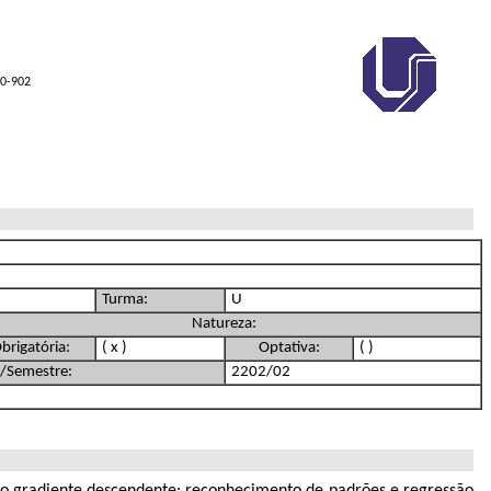
00-902
Turma:
U
Natureza:
brigatória:
( x )
Optativa:
( )
/Semestre:
2202/02
o do gradiente descendente; reconhecimento de padrões e regressão