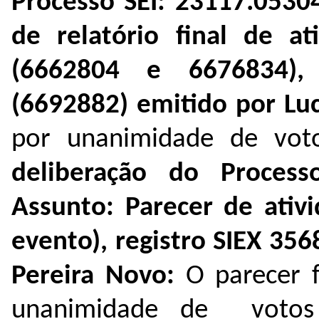
Processo SEI:
23117.0530
de relatório final de at
(
6662804
e
6676834
)
(
6692882
)
emitido por Luc
por unanimidade de voto
deliberação do Proces
Assunto: Parecer de ativ
evento), registro SIEX 356
Pereira Novo:
O parecer 
unanimidade de votos f