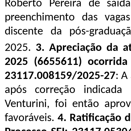
Roberto Pereira
de saíd
preenchimento das vagas
discente da pós-gradua
2025.
3. Apreciação da a
2025 (
6655611
) ocorrid
23117.008159/2025-27
:
A 
após correção indicada
Venturini
, foi então apro
favoráveis.
4.
Ratificação 