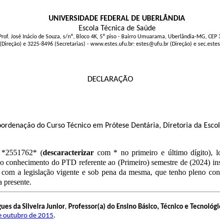
UNIVERSIDADE FEDERAL DE UBERLÂNDIA
Escola Técnica de Saúde
Prof. José Inácio de Souza, s/nº, Bloco 4K, 5º piso - Bairro Umuarama, Uberlândia-MG, CEP
(Direção) e 3225-8496 (Secretarias) - www.estes.ufu.br: estes@ufu.br (Direção) e sec.este
DECLARAÇÃO
Coordenação do Curso Técnico em Prótese Dentária, Diretoria da Esco
 *2551762* (
descaracterizar
com * no primeiro e último dígito), 
no conhecimento do PTD referente ao (Primeiro) semestre de (2024) 
 com a legislação vigente e sob pena da mesma, que tenho pleno conh
 presente.
es da Silveira Junior
,
Professor(a) do Ensino Básico, Técnico e Tecnológi
de outubro de 2015
.