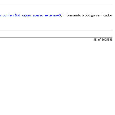
o_conferir&id_orgao_acesso_externo=0
, informando o código verificador
SEI nº 5605835