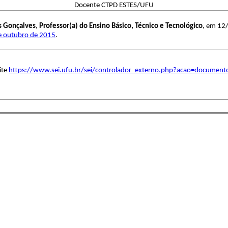
Docente CTPD ESTES/UFU
s Gonçalves
,
Professor(a) do Ensino Básico, Técnico e Tecnológico
, em 12/
de outubro de 2015
.
ite
https://www.sei.ufu.br/sei/controlador_externo.php?acao=document