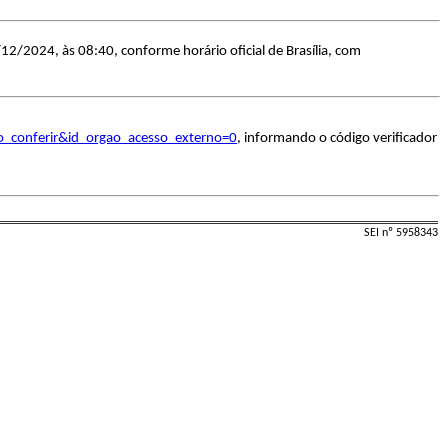
12/2024, às 08:40, conforme horário oficial de Brasília, com
o_conferir&id_orgao_acesso_externo=0
, informando o código verificador
SEI nº 5958343