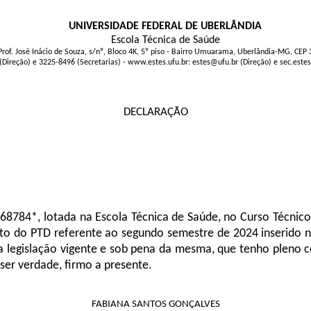
UNIVERSIDADE FEDERAL DE UBERLÂNDIA
Escola Técnica de Saúde
Prof. José Inácio de Souza, s/nº, Bloco 4K, 5º piso - Bairro Umuarama, Uberlândia-MG, CEP
(Direção) e 3225-8496 (Secretarias) - www.estes.ufu.br: estes@ufu.br (Direção) e sec.este
DECLARAÇÃO
568784*, lotada na Escola Técnica de Saúde, no Curso Técnic
nto do PTD referente ao segundo semestre de 2024 inserido
a legislação vigente e sob pena da mesma, que tenho pleno c
ser verdade, firmo a presente.
FABIANA SANTOS GONÇALVES