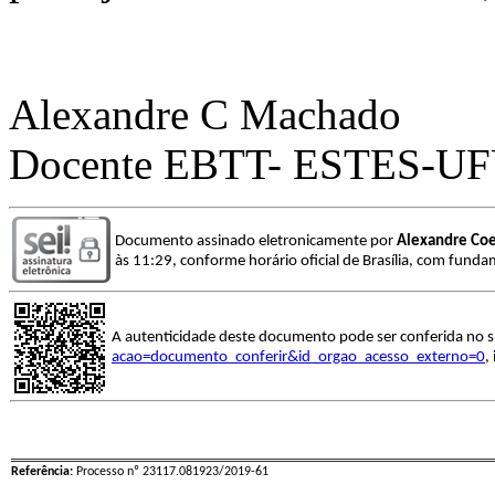
Alexandre C Machado
Docente EBTT- ESTES-U
Documento assinado eletronicamente por
Alexandre Co
às 11:29, conforme horário oficial de Brasília, com funda
A autenticidade deste documento pode ser conferida no s
acao=documento_conferir&id_orgao_acesso_externo=0
,
Referência:
Processo nº 23117.081923/2019-61