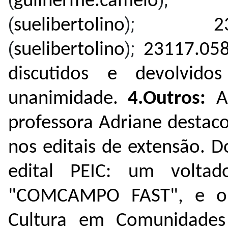
(
)
guilherme.camelo
(
);
suelibertolino
2
(
);
suelibertolino
23117.
058
discutidos e devolvid
unanimidade.
4.Outros:
A
professora Adriane destac
nos editais de extensão. 
edital PEIC: um voltado
"COMCAMPO FAST", e out
Cultura em Comunidades