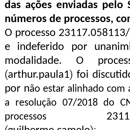
das ações enviadas pelo 
números de processos, com
O processo
23117.
058113/
e indeferido por unanimi
modalidade. O proc
(
)
arthur.paula1
foi discuti
por n
ão
 estar alinhado com 
a resolução 07/2018 do CN
2311
processos 