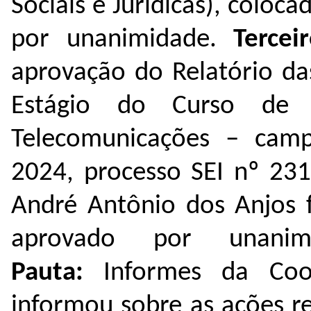
Sociais e Jurídicas), colo
por unanimidade.
Tercei
aprovação do Relatório da
Estágio do Curso de 
Telecomunicações – camp
2024, processo SEI nº
231
André Antônio dos Anjos f
aprovado por unani
Pauta:
Informes da Coo
informou sobre as ações r