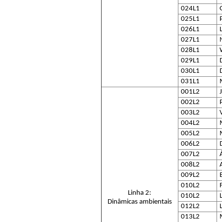
024L1
025L1
026L1
027L1
028L1
029L1
030L1
031L1
001L2
002L2
003L2
004L2
005L2
006L2
007L2
008L2
009L2
010L2
Linha 2:
010L2
Dinâmicas ambientais
012L2
013L2