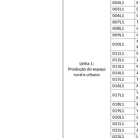
004L1
005L1
006L1
007L1
008L1
009L1
010L1
011L1
012L1
Linha 1:
013L1
Produção do espaço
014L1
rural e urbano
015L1
016L1
017L1
018L1
019L1
020L1
021L1
022L1
023L1