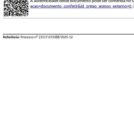
A autenticidade deste documento pode ser conferida no s
acao=documento_conferir&id_orgao_acesso_externo=0
,
Referência:
Processo nº 23117.073388/2025-12