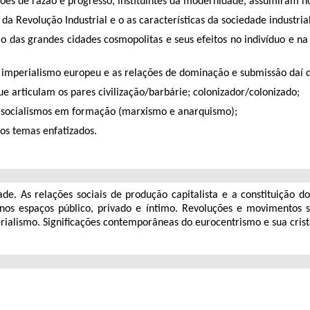
es de razão e progresso, instituintes da modernidade, assumiram n
da Revolução Industrial e o as características da sociedade industri
das grandes cidades cosmopolitas e seus efeitos no indivíduo e na 
o imperialismo europeu e as relações de dominação e submissão daí 
e articulam os pares civilização/barbárie; colonizador/colonizado;
 socialismos em formação (marxismo e anarquismo);
 dos temas enfatizados.
ade. As relações sociais de produção capitalista e a constituição
s nos espaços público, privado e íntimo. Revoluções e movimentos 
ialismo. Significações contemporâneas do eurocentrismo e sua crista