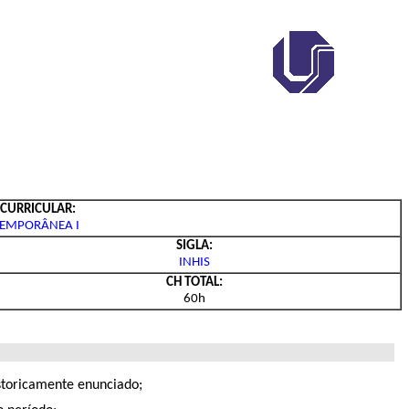
CURRICULAR:
TEMPORÂNEA I
SIGLA:
INHIS
CH TOTAL:
60h
historicamente enunciado;