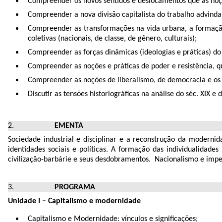
Compreender os novos sentidos e deslocamentos que as noçõ
Compreender a nova divisão capitalista do trabalho advinda 
Compreender as transformações na vida urbana, a formação 
coletivas (nacionais, de classe, de gênero, culturais);
Compreender as forças dinâmicas (ideologias e práticas) d
Compreender as noções e práticas de poder e resistência, qu
Compreender as noções de liberalismo, de democracia e os
Discutir as tensões historiográficas na análise do séc. XIX e
EMENTA
Sociedade industrial e disciplinar e a reconstrução da modernid
identidades sociais e políticas. A formação das individualidade
civilização-barbárie e seus desdobramentos. Nacionalismo e imper
PROGRAMA
Unidade I – Capitalismo e modernidade
Capitalismo e Modernidade: vínculos e significações;