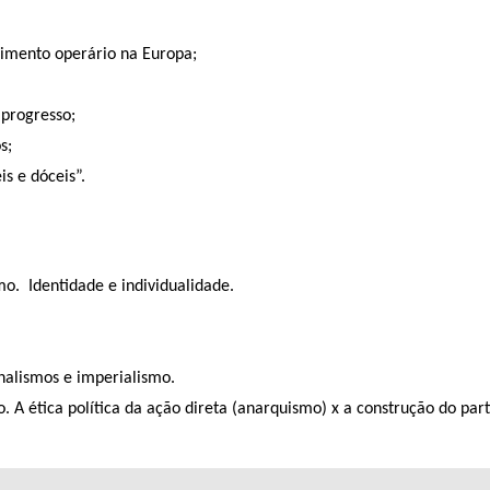
vimento operário na Europa;
 progresso;
s;
is e dóceis”.
mo. Identidade e individualidade.
onalismos e imperialismo.
 A ética política da ação direta (anarquismo) x a construção do part