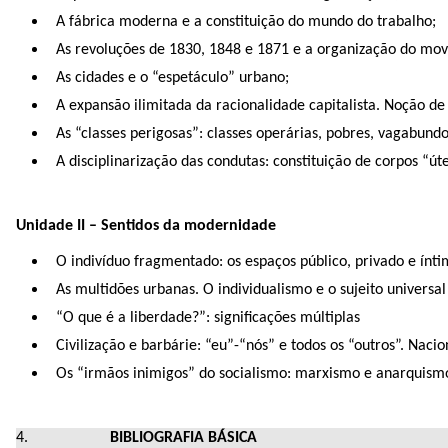
A fábrica moderna e a constituição do mundo do trabalho;
As revoluções de 1830, 1848 e 1871 e a organização do mo
As cidades e o “espetáculo” urbano;
A expansão ilimitada da racionalidade capitalista. Noção de
As “classes perigosas”: classes operárias, pobres, vagabundo
A disciplinarização das condutas: constituição de corpos “úte
Unidade II – Sentidos da modernidade
O indivíduo fragmentado: os espaços público, privado e ínti
As multidões urbanas. O individualismo e o sujeito universal
“O que é a liberdade?”: significações múltiplas
Civilização e barbárie: “eu”-“nós” e todos os “outros”. Naci
Os “irmãos inimigos” do socialismo: marxismo e anarquismo.
BIBLIOGRAFIA BÁSICA