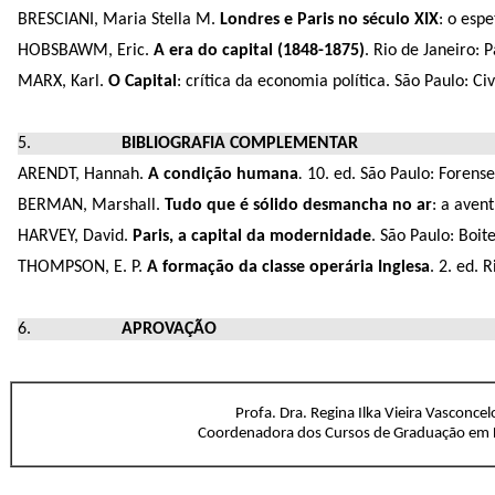
BRESCIANI, Maria Stella M.
Londres e Paris no século XIX
: o esp
HOBSBAWM, Eric.
A era do capital (1848-1875)
. Rio de Janeiro: 
MARX, Karl.
O Capital
: crítica da economia política. São Paulo: Civi
BIBLIOGRAFIA COMPLEMENTAR
ARENDT, Hannah.
A condição humana
.
10. ed. São Paulo: Forens
BERMAN, Marshall.
Tudo que é sólido desmancha no ar
: a aven
HARVEY, David.
Paris, a capital da modernidade
. São Paulo: Boi
THOMPSON, E. P.
A formação da classe operária Inglesa
. 2. ed. 
APROVAÇÃO
Profa. Dra. Regina Ilka Vieira Vasconcel
Coordenadora dos Cursos de Graduação em H