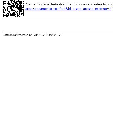
A autenticidade deste documento pode ser conferida no s
acao=documento_conferir&id_orgao_acesso_externo=0
,
Referência:
Processo nº 23117.058114/2022-51