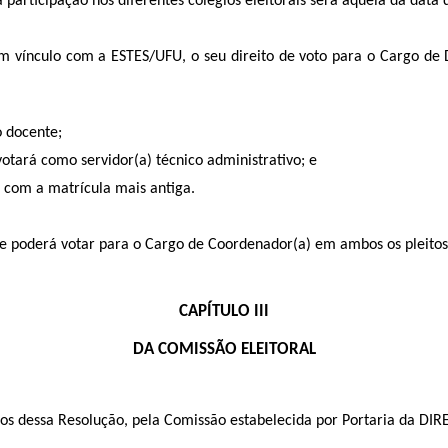
 participação nos diferentes colégios eleitorais será aquela da data d
m vínculo com a ESTES/UFU, o seu direito de voto para o Cargo de 
o docente;
votará como servidor(a) técnico administrativo; e
 com a matrícula mais antiga.
este poderá votar para o Cargo de Coordenador(a) em ambos os pleitos
CAPÍTULO III
DA COMISSÃO ELEITORAL
rmos dessa Resolução, pela Comissão estabelecida por Portaria da DI