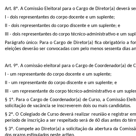
Art. 8º. A Comissão Eleitoral para o Cargo de Diretor(a) deverá 
I - dois representantes do corpo docente e um suplente;
II - dois representantes do corpo discente e um suplente; e
III - dois representantes do corpo técnico-administrativo e um supl
Parágrafo único: Para o Cargo de Diretor(a) fica obrigatório a f
eleições deverão ser convocadas com pelo menos sessenta dias ant
Art. 9º. A comissão eleitoral para o Cargo de Coordenador(a) de 
I - um representante do corpo docente e um suplente;
II - um representante do corpo discente e um suplente; e
III - um representante do corpo técnico-administrativo e um suple
§ 1º. Para o Cargo de Coordenador(a) de Curso, a Comissão Elei
solicitação de vacância se inscreverem dois ou mais candidatos.
§ 2º. O Colegiado de Curso deverá realizar reunião e registrar e
período de inscrição a ser respeitado será de 60 dias antes do té
§ 3º. Compete ao Diretor(a) a solicitação da abertura da Comissã
dos prazos estipulados neste artigo.