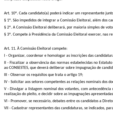
Art. 10º. Cada candidato(a) poderá indicar um representante junto 
§ 1º. São impedidos de integrar a Comissão Eleitoral, além dos ca
§ 2º. A Comissão Eleitoral deliberará, por maioria simples de vo
§ 3º. Compete à Presidência da Comissão Eleitoral exercer, nas re
Art. 11. À Comissão Eleitoral compete:
I - Organizar, coordenar e homologar as inscrições das candidatur
II - Fiscalizar a observância das normas estabelecidas no Estat
ao CONSESTES, que deverá deliberar sobre impugnação de candid
III - Observar os requisitos que trata o artigo 19;
IV - Solicitar aos setores competentes as relações nominais dos doce
V - Divulgar a listagem nominal dos votantes, com antecedência m
realização do pleito, e decidir sobre as impugnações apresentada
VI - Promover, se necessário, debates entre os candidatos a Diret
VII - Cadastrar representantes das candidaturas, se indicados, p