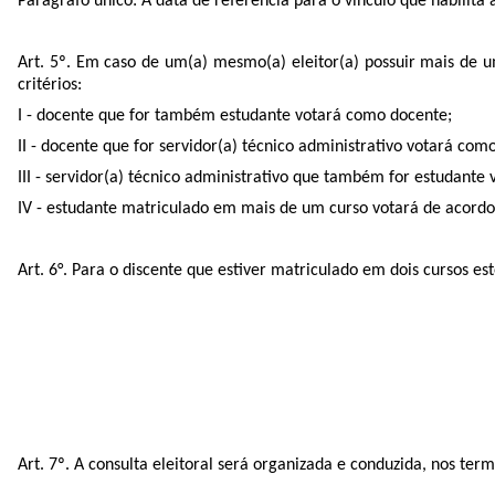
Parágrafo único: A data de referência para o vínculo que habilita a
Art. 5º. Em caso de um(a) mesmo(a) eleitor(a) possuir mais de u
critérios:
I - docente que for também estudante votará como docente;
II - docente que for servidor(a) técnico administrativo votará com
III - servidor(a) técnico administrativo que também for estudante 
IV - estudante matriculado em mais de um curso votará de acordo
Art. 6°. Para o discente que estiver matriculado em dois cursos 
Art. 7º. A consulta eleitoral será organizada e conduzida, nos te