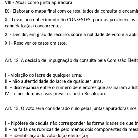
VIII - Atuar como junta apuradora;
IX - Elaborar o mapa final com os resultados da consulta e encam
X - Levar ao conhecimento do CONSESTES, para as providências q
candidatos(as) concorrentes;
XI - Decidir, em grau de recurso, sobre a nulidade de voto e a apl
XII - Resolver os casos omissos.
Art. 12. A decisão de impugnação da consulta pela Comissão Eleito
I – violação do lacre de qualquer urna;
II – não autenticidade do lacre de qualquer urna;
III – discrepância entre o número de eleitores que assinaram a li
IV – e nos demais casos previstos nesta Resolução.
Art. 13. O voto será considerado nulo pelas juntas apuradoras nos 
I – hipótese da cédula não corresponder às formalidades de que tr
II – na falta das rubricas de pelo menos dois componentes da mes
III – identificação do voto do(a) eleitor(a);