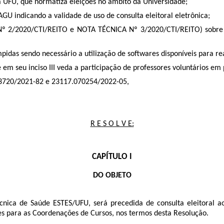
 UFU, que normatiza eleições no âmbito da Universidade;
ndicando a validade de uso de consulta eleitoral eletrônica;
2/2020/CTI/REITO e NOTA TÉCNICA Nº 3/2020/CTI/REITO) sobre an
as sendo necessário a utilização de softwares disponíveis para rea
seu inciso III veda a participação de professores voluntários em p
3720/2021-82
e
23117.070254/2022-05
,
R E S O L V E:
CAPÍTULO I
DO OBJETO
cnica de Saúde ESTES/UFU, será precedida de consulta eleitoral a
es para as Coordenações de Cursos, nos termos desta Resolução.