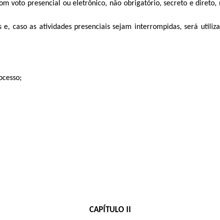
a com voto presencial ou eletrônico, não obrigatório, secreto e dir
 e, caso as atividades presenciais sejam interrompidas, será utiliz
ocesso;
;
CAPÍTULO II