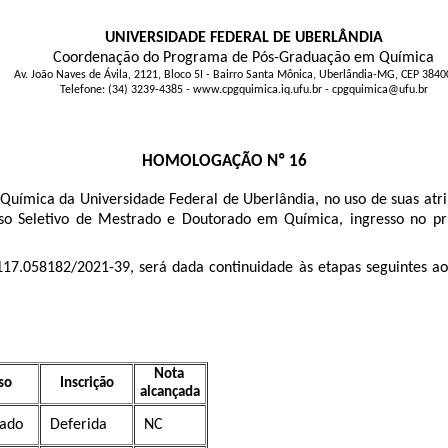
UNIVERSIDADE FEDERAL DE UBERLÂNDIA
Coordenação do Programa de Pós-Graduação em Química
Av. João Naves de Ávila, 2121, Bloco 5I - Bairro Santa Mônica, Uberlândia-MG, CEP 384
Telefone: (34) 3239-4385 - www.cpgquimica.iq.ufu.br - cpgquimica@ufu.br
HOMOLOGAÇÃO Nº 16
mica da Universidade Federal de Uberlândia, no uso de suas atrib
esso Seletivo de Mestrado e Doutorado em Química, ingresso no p
17.058182/2021-39, será dada continuidade às etapas seguintes aos
Nota
so
Inscrição
alcançada
ado
Deferida
NC