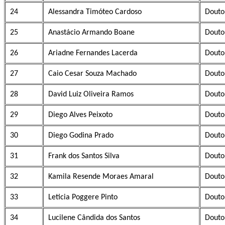
24
Alessandra Timóteo Cardoso
Douto
25
Anastácio Armando Boane
Douto
26
Ariadne Fernandes Lacerda
Douto
27
Caio Cesar Souza Machado
Douto
28
David Luiz Oliveira Ramos
Douto
29
Diego Alves Peixoto
Douto
30
Diego Godina Prado
Douto
31
Frank dos Santos Silva
Douto
32
Kamila Resende Moraes Amaral
Douto
33
Leticia Poggere Pinto
Douto
34
Lucilene Cândida dos Santos
Douto