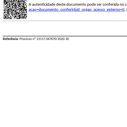
A autenticidade deste documento pode ser conferida no s
acao=documento_conferir&id_orgao_acesso_externo=0
,
Referência:
Processo nº 23117.047670/2020-30