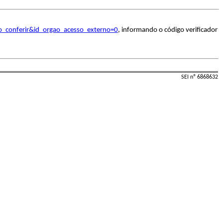
o_conferir&id_orgao_acesso_externo=0
, informando o código verificador
SEI nº 6868632