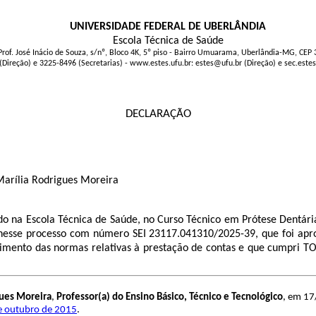
UNIVERSIDADE FEDERAL DE UBERLÂNDIA
Escola Técnica de Saúde
Prof. José Inácio de Souza, s/nº, Bloco 4K, 5º piso - Bairro Umuarama, Uberlândia-MG, CEP
(Direção) e 3225-8496 (Secretarias) - www.estes.ufu.br: estes@ufu.br (Direção) e sec.este
DECLARAÇÃO
 Marília Rodrigues Moreira
do na Escola Técnica de Saúde, no Curso Técnico em Prótese Dentár
nesse processo com número SEI 23117.041310/2025-39, que foi apr
imento das normas relativas à prestação de contas e que cumpri TOD
gues Moreira
,
Professor(a) do Ensino Básico, Técnico e Tecnológico
, em 17
de outubro de 2015
.