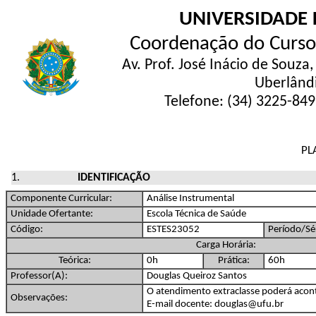
UNIVERSIDADE 
Coordenação do Curso
Av. Prof. José Inácio de Souza
Uberlând
Telefone: (34) 3225-84
PL
IDENTIFICAÇÃO
Componente Curricular:
Análise Instrumental
Unidade Ofertante:
Escola Técnica de Saúde
Código:
ESTES23052
Período/Sér
Carga Horária:
Teórica:
0h
Prática:
60h
Professor(A):
Douglas Queiroz Santos
O atendimento extraclasse poderá acon
Observações:
E-mail docente: douglas@ufu.br