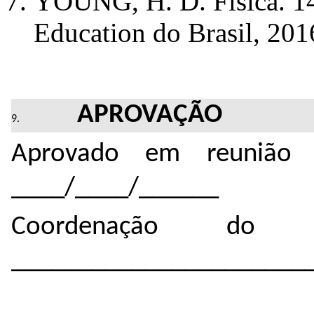
YOUNG, H. D. Física. 14
Education do Brasil, 201
APROVAÇÃO
Aprovado em reunião 
____/____/______
Coordenação do 
______________________