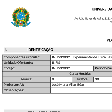
UNIVERSID
Av. João Naves de Ávila, 2121
T
PL
IDENTIFICAÇÃO
Componente Curricular:
INFIS39032 - Experimental de Física Bás
Unidade Ofertante:
INFIS
Código:
INFIS39032
Período/Sér
Carga Horária:
Teórica:
0
Prática:
30
Professor(A):
José Maria Villas Bôas
Observações: