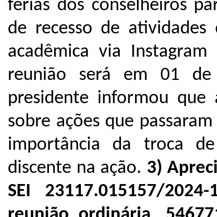
férias dos conselheiros p
de recesso de atividade
acadêmica via Instagram
reunião será em 01 de
presidente informou que
sobre ações que passaram 
importânc
ia da troca de
discente na ação
.
3) Aprec
SEI 23117.015157/2024
reunião ordinária
,
54677