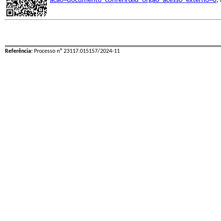
acao=documento_conferir&id_orgao_acesso_externo=0
,
Referência:
Processo nº 23117.015157/2024-11