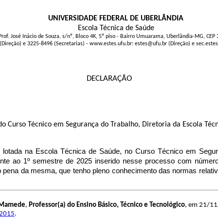
UNIVERSIDADE FEDERAL DE UBERLÂNDIA
Escola Técnica de Saúde
Prof. José Inácio de Souza, s/nº, Bloco 4K, 5º piso - Bairro Umuarama, Uberlândia-MG, CEP
(Direção) e 3225-8496 (Secretarias) - www.estes.ufu.br: estes@ufu.br (Direção) e sec.este
DECLARAÇÃO
o Curso Técnico em Segurança do Trabalho, Diretoria da Escola Téc
tada na Escola Técnica de Saúde, no Curso Técnico em Segura
ente ao 1º semestre de 2025 inserido nesse processo com número
sob pena da mesma, que tenho pleno conhecimento das normas relati
s Mamede
,
Professor(a) do Ensino Básico, Técnico e Tecnológico
, em 21/11
 2015
.