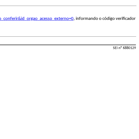
o_conferir&id_orgao_acesso_externo=0
, informando o código verificador
SEI nº 6880129