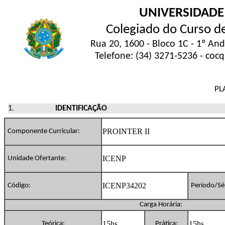
UNIVERSIDADE
Colegiado do Curso d
Rua 20, 1600 - Bloco 1C - 1º An
Telefone: (34) 3271-5236 - coc
PL
IDENTIFICAÇÃO
PROINTER II
Componente Curricular:
ICENP
Unidade Ofertante:
ICENP34202
Código:
Período/Sér
Carga Horária:
15hs
15hs
Teórica:
Prática: