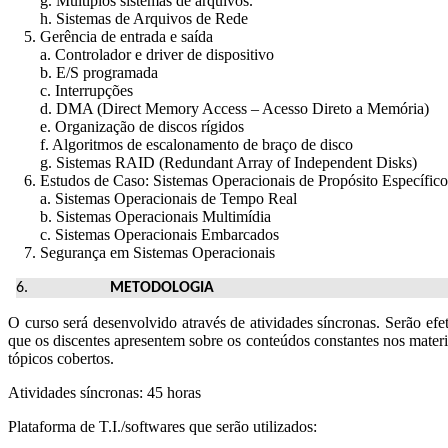
g. Múltiplos sistemas de arquivos.
h. Sistemas de Arquivos de Rede
5. Gerência de entrada e saída
a. Controlador e driver de dispositivo
b. E/S programada
c. Interrupções
d. DMA (Direct Memory Access – Acesso Direto a Memória)
e. Organização de discos rígidos
f. Algoritmos de escalonamento de braço de disco
g. Sistemas RAID (Redundant Array of Independent Disks)
6. Estudos de Caso: Sistemas Operacionais de Propósito Específico
a. Sistemas Operacionais de Tempo Real
b. Sistemas Operacionais Multimídia
c. Sistemas Operacionais Embarcados
7. Segurança em Sistemas Operacionais
METODOLOGIA
O curso será desenvolvido através de atividades síncronas. Serão efe
que os discentes apresentem sobre os conteúdos constantes nos materia
tópicos cobertos.
Atividades síncronas: 45 horas
Plataforma de T.I./softwares que serão utilizados: