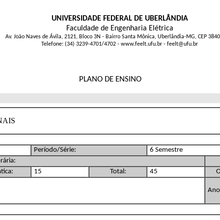
UNIVERSIDADE FEDERAL DE UBERLÂNDIA
Faculdade de Engenharia Elétrica
Av. João Naves de Ávila, 2121, Bloco 3N - Bairro Santa Mônica, Uberlândia-MG, CEP 384
Telefone: (34) 3239-4701/4702 - www.feelt.ufu.br - feelt@ufu.br
PLANO DE ENSINO
NAIS
Período/Série:
6 Semestre
rária:
tica:
15
Total:
45
O
Ano