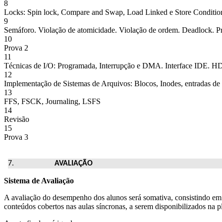
8
Locks: Spin lock, Compare and Swap, Load Linked e Store Conditiona
9
Semáforo. Violação de atomicidade. Violação de ordem. Deadlock. P
10
Prova 2
11
Técnicas de I/O: Programada, Interrupção e DMA. Interface IDE. HDs
12
Implementação de Sistemas de Arquivos: Blocos, Inodes, entradas de 
13
FFS, FSCK, Journaling, LSFS
14
Revisão
15
Prova 3
AVALIAÇÃO
Sistema de Avaliação
A avaliação do desempenho dos alunos será somativa, consistindo em c
conteúdos cobertos nas aulas síncronas, a serem disponibilizados na p