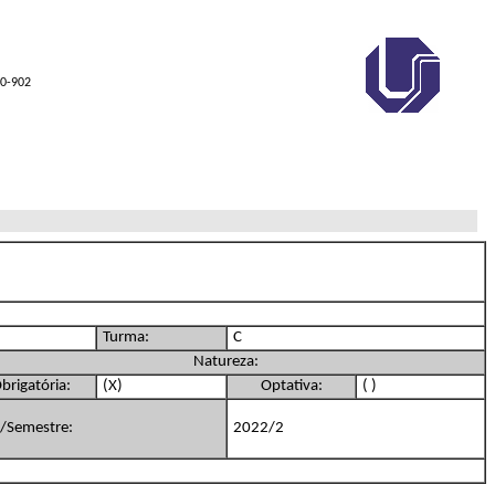
00-902
Turma:
C
Natureza:
brigatória:
(X)
Optativa:
( )
/Semestre:
2022/2