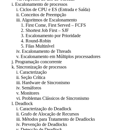
i. Escalonamento de processos
i. Ciclos de CPU e ES (Entrada e Saída)
ii. Conceitos de Preempção
iii. Algoritmos de Escalonamento
1. First Come, First Served – FCFS
2. Shortest Job First – SJF
3. Escalonamento por Prioridade
4. Round-Robin
5. Filas Multinível
iv. Escalonamento de Threads
v. Escalonamento em Múltiplos processadores
j. Programação concorrente
k. Sincronização de processos
i. Caracterização
ii. Seção Crítica
iii. Hardware de Sincronismo
iv. Semáforos
v. Monitores
vi. Problemas Clássicos de Sincronismo
l. Deadlock
i. Caracterização do Deadlock
ii. Grafo de Alocação de Recursos
iii. Métodos para Tratamento de Deadlocks
iv. Prevenção de Deadlocks
v. Detecção de Deadlock