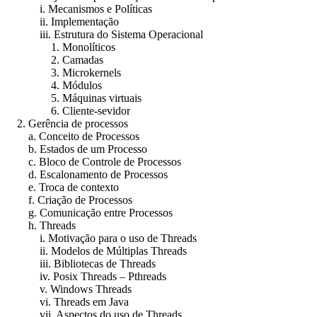
i. Mecanismos e Políticas
ii. Implementação
iii. Estrutura do Sistema Operacional
1. Monolíticos
2. Camadas
3. Microkernels
4. Módulos
5. Máquinas virtuais
6. Cliente-sevidor
2. Gerência de processos
a. Conceito de Processos
b. Estados de um Processo
c. Bloco de Controle de Processos
d. Escalonamento de Processos
e. Troca de contexto
f. Criação de Processos
g. Comunicação entre Processos
h. Threads
i. Motivação para o uso de Threads
ii. Modelos de Múltiplas Threads
iii. Bibliotecas de Threads
iv. Posix Threads – Pthreads
v. Windows Threads
vi. Threads em Java
vii. Aspectos do uso de Threads