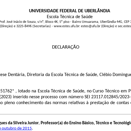
UNIVERSIDADE FEDERAL DE UBERLÂNDIA
Escola Técnica de Saúde
Prof. José Inácio de Souza, s/nº, Bloco 4K, 5º piso - Bairro Umuarama, Uberlândia-MG, CEP
(Direção) e 3225-8496 (Secretarias) - www.estes.ufu.br: estes@ufu.br (Direção) e sec.este
DECLARAÇÃO
se Dentária, Diretoria da Escola Técnica de Saúde, Clébio Domingues
51762* , lotado na Escola Técnica de Saúde, no Curso Técnico em P
(2023) inserido nesse processo com número SEI
23117.012845/2023
o pleno conhecimento das normas relativas à prestação de contas 
es da Silveira Junior
,
Professor(a) do Ensino Básico, Técnico e Tecnológi
de outubro de 2015
.