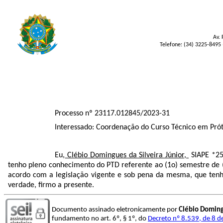
Av. 
Telefone: (34) 3225-8495 
Processo nº 23117.012845/2023-31
Interessado: Coordenação do Curso Técnico em Próte
Eu,
Clébio Domingues da Silveira Júnior,
SIAPE *25
tenho pleno conhecimento do PTD referente ao (1o) semestre de 
acordo com a legislação vigente e sob pena da mesma, que tenh
verdade, firmo a presente.
Documento assinado eletronicamente por
Clébio Domingu
fundamento no art. 6º, § 1º, do
Decreto nº 8.539, de 8 