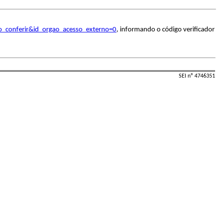
o_conferir&id_orgao_acesso_externo=0
, informando o código verificador
SEI nº 4746351