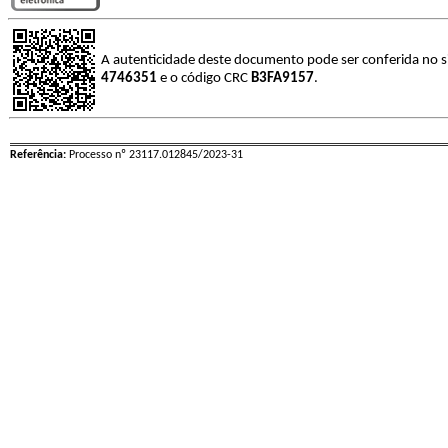
A autenticidade deste documento pode ser conferida no s
4746351
e o código CRC
B3FA9157
.
Referência:
Processo nº 23117.012845/2023-31