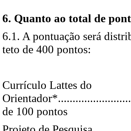
6. Q
u
a
n
t
o ao total de pon
6.1. A pontuação será distri
teto de 400 pontos:
Currículo Lattes do
Orientador*..........................
de 100 pontos
Projeto de Pesquisa