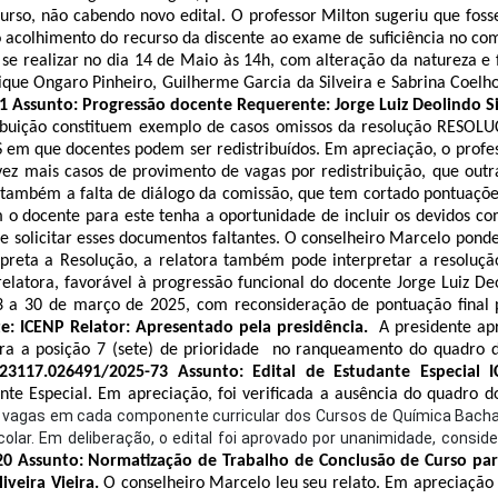
curso, não cabendo novo edital. O professor Milton sugeriu que fo
 acolhimento do recurso da discente
ao exame de suficiência no com
 se realizar no dia 14 de Maio às 14h, com
alteração da natureza e 
ue Ongaro Pinheiro, Guilherme Garcia da Silveira e Sabrina Coelho
 Assunto: Progressão docente Requerente: Jorge Luiz Deolindo Si
ribuição constituem exemplo de casos omissos da resolução
RESOLU
ES em que docentes podem ser redistribuídos
. Em apreciação, o profe
z mais casos de provimento de vagas por redistribuição, que outr
também a falta de diálogo da comissão, que tem cortado pontuações d
 docente para este tenha a oportunidade de incluir os devidos co
e solicitar esses documentos faltantes. O conselheiro Marcelo pond
preta a Resolução, a relatora também pode interpretar a resolução
elatora, favorável
à progressão funcional do docente Jorge Luiz Deol
023 a 30 de março de 2025, com reconsideração de pontuação final
e: ICENP Relator: Apresentado pela presidência.
A presidente apr
ra a posição 7 (sete) de prioridade no ranqueamento do quadro de
23117.026491/2025-73 Assunto: Edital de Estudante Especial 
te Especial. Em apreciação, foi verificada a ausência do quadro d
 vagas em cada componente curricular dos Cursos de Química Bachare
scolar. Em deliberação, o edital foi aprovado por unanimidade, consid
0 Assunto: Normatização de Trabalho de Conclusão de Curso para
iveira Vieira.
O conselheiro Marcelo leu seu relato. Em apreciação