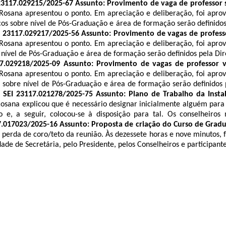
 23117.029215/2025-67 Assunto: Provimento de vaga de professor
 Rosana apresentou o ponto. Em apreciação e deliberação, foi apr
os sobre nível de Pós-Graduação e área de formação serão definidos
EI 23117.029217/2025-56 Assunto: Provimento de vagas de profess
 Rosana apresentou o ponto. Em apreciação e deliberação, foi apr
 nível de Pós-Graduação e área de formação serão definidos pela Di
17.029218/2025-09 Assunto: Provimento de vagas de professor 
 Rosana apresentou o ponto. Em apreciação e deliberação, foi apr
s sobre nível de Pós-Graduação e área de formação serão definidos
o SEI 23117.021278/2025-75 Assunto: Plano de Trabalho da Insta
osana explicou que é necessário designar inicialmente alguém para 
e, a seguir, colocou-se à disposição para tal. Os conselheiros
17.017023/2025-16 Assunto: Proposta de criação do Curso de Gra
 perda de coro/teto da reunião.
Às dezessete horas e nove minutos, f
e de Secretária, pelo Presidente, pelos Conselheiros e participante