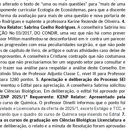
sse alterado o texto de "uma ou mais questões" para "mais de uma
ponente curricular Ecologia de Ecossistemas, para que a discente
forma da avaliação para mais de uma questão e nova portaria de
 Rodrigues e suplente a professora Karine Rezende de Oliveira.
4.
lva Relator: Sabrina Coelho Rodrigues.
A conselheira Sabrina leu
ÇÃO No 03/2017, DO CONDIR,
uma vez que não há como prever
ssor Milton manifestou-se desconfortável em ir contra um parecer
as progressões com essa peculiaridades surgirão, e que não pode
e capítulo de livro, de artigos e outras atividades caso deixe de
mprovantes. A conselheira Cristiane contrapôs que não costumava
erou que não precisaríamos ter um segundo setor para consultar e
 trazer sua análise para respaldar a análise deste Conselho. Em
indo Silva de Professor Adjunto Classe C, nível III para Professor
 para 1280 pontos.
5. Apreciação e deliberação do Processo SEI
esentou o Edital para apreciação. A conselheira Sabrina solicitou
 Ciências Biológicas. Em deliberação, o edital foi aprovado por
ICENP 2025/1º Requerente: ICENP Relator: Apresentado pela
o curso de Química. O professor Dinelli informou que o ponto foi
lado e Licenciatura da oferta de 2025/1, exceto Estágio e TCC, e
erando que o quadro do curso de Química seja inserido no Edital.
7.
 os cursos de graduação em Ciências Biológicas Licenciatura e
 e deliberação, o relato e a minuta de Resolução foram aprovadas