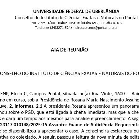
UNIVERSIDADE FEDERAL DE UBERLÂNDIA
Conselho do Instituto de Ciências Exatas e Naturais do Pontal
Rua Vinte, 1600 - Bairro Tupã, Ituiutaba-MG, CEP 38304-402
Telefone: (34)3271-5248 - direcaoicenp@pontal.ufu.br
ATA DE REUNIÃO
ONSELHO DO INSTITUTO DE CIÊNCIAS EXATAS E NATURAIS DO P
NP, Bloco C, Campus Pontal, situada no(a) Rua Vinte, 1600 - Bairr
 ano em curso, sob a Presidência de Rosana Maria Nascimento Assunção
uve.
2. Informes. 2.1
A presidente Rosana apresentou um panorama
ou sobre o PGD, que está ligada à chefia imediata, mas que a chefi
s e dará um tempo aos mesmos para análise e preenchimento. A segu
 23117.010148/2025-15 Assunto: Exame de Suficiência Requerente
 se disponibilizou a apresentar o caso. A conselheira esclareceu qu
rativa do colegiado. A seguir, passou a leitura da nova minuta de e