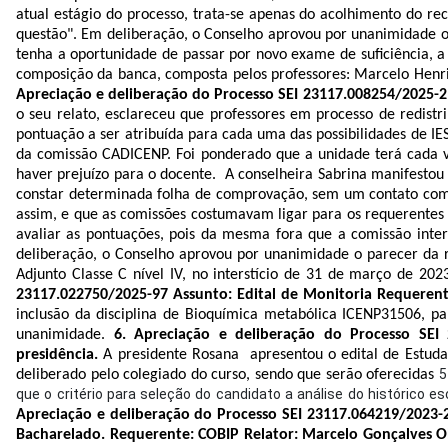
atual estágio do processo, trata-se apenas do acolhimento do re
questão". Em deliberação, o Conselho aprovou por unanimidade o
tenha a oportunidade de passar por
novo exame de suficiência, a
composição da banca, composta pelos professores: Marcelo Henriq
Apreciação e deliberação do Processo SEI 23117.008254/2025-21
o seu relato, esclareceu que p
rofessores em processo de redist
pontuação a ser atribuída para cada uma das possibilidades de I
da comissão CADICENP. Foi ponderado que a unidade terá cada ve
haver prejuízo para o docente.
A conselheira Sabrina manifestou 
constar determinada folha de comprovação, sem um contato com o
assim, e que as comissões costumavam ligar para os requerentes 
avaliar as pontuações, pois da mesma fora que a comissão inter
deliberação, o Conselho aprovou por unanimidade o parecer da r
Adjunto Classe C nível IV, no interstício de 31 de março de 2
23117.022750/2025-97 Assunto: Edital de Monitoria Requerent
inclusão da disciplina de Bioquímica metabólica ICENP31506, pa
unanimidade.
6. Apreciação e deliberação do Processo SEI 
presidência.
A presidente Rosana apresentou o edital de Estudan
5
deliberado pelo colegiado do curso, sendo que serão oferecidas
que o critério para seleção do candidato a análise do histórico e
Apreciação e deliberação do Processo SEI 23117.064219/2023-2
Bacharelado. Requerente: COBIP Relator: Marcelo Gonçalves Ol