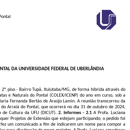
Pontal
ONTAL DA UNIVERSIDADE FEDERAL DE UBERLÂNDIA
2º piso - Bairro Tupã, Ituiutaba/MG, de forma híbrida através do
xatas e Naturais do Pontal (COLEX/ICENP) do ano em curso, sob a
aria Fernanda Bertão de Araújo Lamin.
A reunião transcorreu da
do Arraiá do Pontal, que ocorrerá no dia 31 de outubro de 2024,
o de Cultura da UFU (DICUT).
2. Informes - 2.1
A Profa. Luciana
squer Projetos de Extensão que estejam participando; o pedido foi
sica fez um comunicado a fim de indicarem um nome para compor a