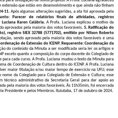
ca para divulgação de novos projetos. A Profa. Luciana agradeceu
de extensão que estão em desenvolvimento e que ainda não tinham
24-11
.
Após algumas alterações sugeridas, a ata foi aprovada pela
unto: Parecer de relatórios finais de atividades, registros
r Luciana Karen Calábria.
A Profa. Luciana explicou o motivo da
ndo aprovados pela maioria dos votos favoráveis.
5.
Ratificação do
o), registro SIEX 32788 (
5771702
), emitido por Nilson Roberto
votação, sendo aprovado pela maioria dos votos favoráveis e uma
Coordenação de Extensão do ICENP. Requerente: Coordenação da
ção do conteúdo da Minuta a ser modificada seria ler os artigos e
ENP exceto quanto a composição do corpo docente do Colegiado de
e para cada curso. A Profa. Luciana mudou o texto da Minuta para
 uma de Coordenação de Cultura dentro do ICENP. A Profa. Luciana
ver maior titulação e/ou maior tempo de exercício na UFU; esse
 o nome da Colegiado para Colegiado de Extensão e Cultura; esse
 técnico administrativo da Secretaria Geral para dar apoio ao
da pela maioria dos votos favoráveis.
Às 11h35min, foi encerrada
pela Presidente e pelos Membros. Ituiutaba, 17 de outubro de 2024.