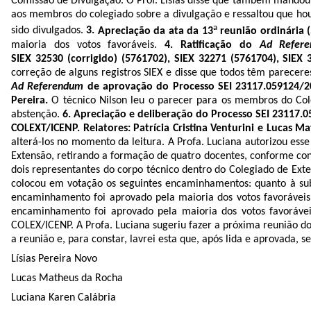
Comissão de Divulgação. O Prof. Lísias disse que também mandou 
aos membros do colegiado sobre a divulgação e ressaltou que ho
a
sido divulgados.
3.
Apreciação da ata da 13
reunião ordinária (
maioria dos votos favoráveis.
4.
Ratificação do
Ad Refer
SIEX 32530 (corrigido) (
5761702
), SIEX 32271 (
5761704
), SIEX 
correção de alguns registros SIEX e disse que todos têm parecere
Ad Referendum
de aprovação do Processo SEI
23117.059124/2
Pereira.
O técnico Nilson leu o parecer para os membros do Col
abstenção.
6. Apreciação e deliberação do Processo SEI
23117.0
COLEXT/ICENP. Relatores: Patrícia Cristina Venturini e Lucas 
alterá-los no momento da leitura. A Profa. Luciana autorizou e
Extensão, retirando a formação de quatro docentes, conforme con
dois representantes do corpo técnico dentro do Colegiado de Ext
colocou em votação os seguintes encaminhamentos: quanto à sub
encaminhamento foi aprovado pela maioria dos votos favoráveis.
encaminhamento foi aprovado pela maioria dos votos favorávei
COLEX/ICENP. A Profa. Luciana sugeriu fazer a próxima reunião do
a reunião e, para constar, lavrei esta que, após lida e aprovada, 
Lísias Pereira Novo
Lucas Matheus da Rocha
Luciana Karen Calábria