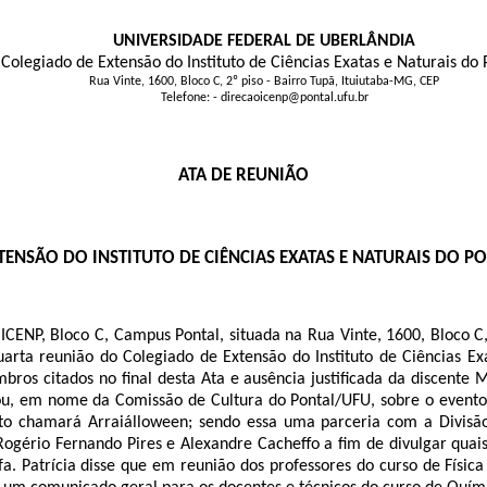
UNIVERSIDADE FEDERAL DE UBERLÂNDIA
Colegiado de Extensão do Instituto de Ciências Exatas e Naturais do 
Rua Vinte, 1600, Bloco C, 2º piso - Bairro Tupã, Ituiutaba-MG, CEP
Telefone: - direcaoicenp@pontal.ufu.br
ATA DE REUNIÃO
TENSÃO DO INSTITUTO DE CIÊNCIAS EXATAS E NATURAIS DO P
CENP, Bloco C, Campus Pontal, situada na Rua Vinte, 1600, Bloco C, 
uarta reunião do Colegiado de Extensão do Instituto de Ciências E
ros citados no final desta Ata e ausência justificada da discente
M
u, em nome da Comissão de Cultura do Pontal/UFU, sobre o evento 
o chamará Arraiálloween; sendo essa uma parceria com a Divisã
Rogério Fernando Pires e Alexandre Cacheffo a fim de divulgar quai
ofa. Patrícia disse que em reunião dos professores do curso de Fí