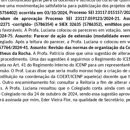
um comunicado geral para os docentes e técnicos do curso de Quími
uve uma movimentação satisfatória para publicização dos projetos 
5756402
) ocorrida em 03/10/2024,
Processo SEI
23117.015157/20
endum
de aprovação Processo SEI
23117.059123/2024-21
. Ass
32271 -corrigido- (
5786354
) e SIEX 32635 (
5786352
), emitidos po
s favoráveis. A Profa. Luciana colocou os pareceres em votação, se
024-75
. Assunto: Parecer de ação de extensão (modalidade event
egiado. Após a leitura do parecer, a Profa. Luciana o colocou em 
57764/2024-41
. Assunto: Revisão das normas de organização da 
Matheus da Rocha.
A Profa. Patrícia disse que uma sugestão de altera
sse procedimento. Uma das sugestões é seguirmos o Regimento do IC
sta no Art. 41 do Regimento Interno do ICENP para um representant
ensão. O Prof. Lucas disse que seria muito moroso hoje a criação de
stituição na coordenação da COEXT/ICENP aquele(a) docente que ti
 Outro encaminhamento foi: consultar a Reitoria a fim de alterar
s. A Profa. Luciana ressaltou que o Colegiado conta ainda com um
 Colegiado no dia 24 de outubro de 2024, sendo essa sugestão aprova
será assinada por mim, Eder Vieira Flor, na qualidade de Secretário, 