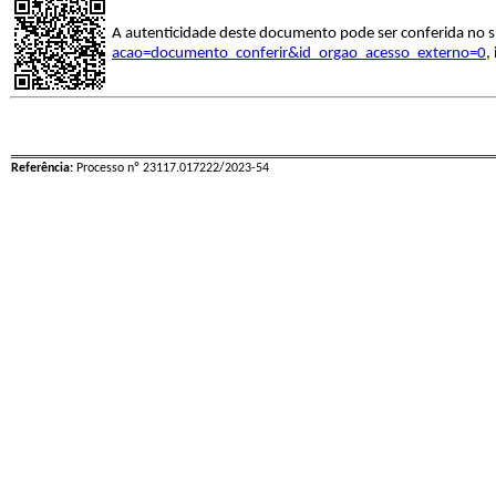
A autenticidade deste documento pode ser conferida no s
acao=documento_conferir&id_orgao_acesso_externo=0
,
Referência:
Processo nº 23117.017222/2023-54