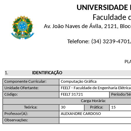
UNIVERSIDADE 
Faculdade d
Av. João Naves de Ávila, 2121, Blo
Telefone: (34) 3239-4701/
PL
IDENTIFICAÇÃO
Componente Curricular:
Computação Gráfica
Unidade Ofertante:
FEELT - Faculdade de Engenharia Elétrica
Código:
FEELT 31721
Período/Sér
Carga Horária:
Teórica:
30
Prática:
15
Professor(A):
ALEXANDRE CARDOSO
Observações: