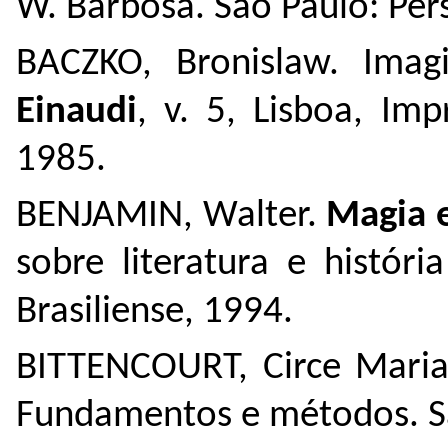
W. Barbosa. São Paulo: Per
BACZKO, Bronislaw. Imag
Einaudi
, v. 5, Lisboa, Im
1985.
BENJAMIN, Walter.
Magia e
sobre literatura e históri
Brasiliense, 1994.
BITTENCOURT, Circe Mari
Fundamentos e métodos. Sã