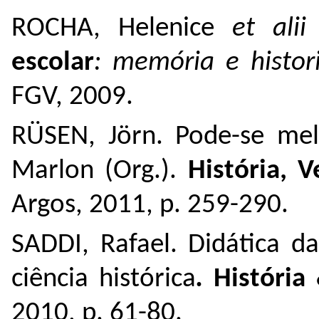
ROCHA, Helenice
et ali
escolar
: memória e histor
FGV, 2009.
RÜSEN, Jörn. Pode-se me
Marlon (Org.).
História, 
Argos, 2011, p. 259-290.
SADDI, Rafael. Didática d
ciência histórica
.
História
2010, p. 61-80.