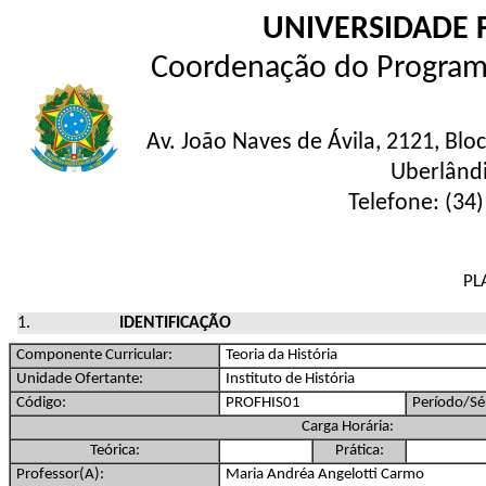
UNIVERSIDADE 
Coordenação do Program
Av. João Naves de Ávila, 2121, Blo
Uberlând
Telefone: (34
PL
IDENTIFICAÇÃO
Componente Curricular:
Teoria da História
Unidade Ofertante:
Instituto de História
Código:
PROFHIS01
Período/Sér
Carga Horária:
Teórica:
Prática:
Professor(A):
Maria Andréa Angelotti Carmo