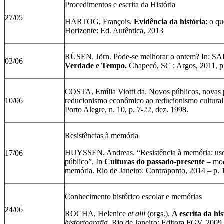
Procedimentos e escrita da História
27/05
HARTOG, François.
Evidência da história
: o q
Horizonte: Ed. Autêntica, 2013
RÜSEN, Jörn. Pode-se melhorar o ontem? In: 
03/06
Verdade e Tempo.
Chapecó, SC : Argos, 2011, p
COSTA, Emília Viotti da. Novos públicos, novas po
10/06
reducionismo econômico ao reducionismo cultural:
Porto Alegre, n. 10, p. 7-22, dez. 1998.
Resistências à memória
HUYSSEN, Andreas. “Resistência à memória: uso
17/06
público”. In
Culturas do passado-presente
– mod
memória. Rio de Janeiro: Contraponto, 2014 – p. 
Conhecimento histórico escolar e memórias
24/06
ROCHA, Helenice
et alii
(orgs.).
A escrita da his
historiografia
. Rio de Janeiro: Editora FGV, 2009.