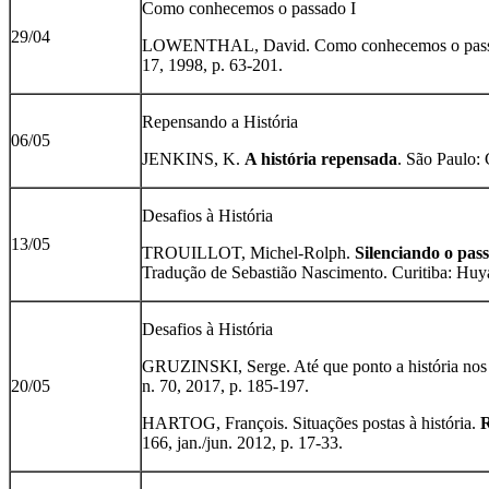
Como conhecemos o passado I
29/04
LOWENTHAL, David. Como conhecemos o pas
17, 1998, p. 63-201.
Repensando a História
06/05
JENKINS, K.
A história repensada
. São Paulo:
Desafios à História
13/05
TROUILLOT, Michel-Rolph.
Silenciando o pas
Tradução de Sebastião Nascimento. Curitiba: Huy
Desafios à História
GRUZINSKI, Serge. Até que ponto a história nos
20/05
n. 70, 2017, p. 185-197.
HARTOG, François. Situações postas à história.
R
166, jan./jun. 2012, p. 17-33.