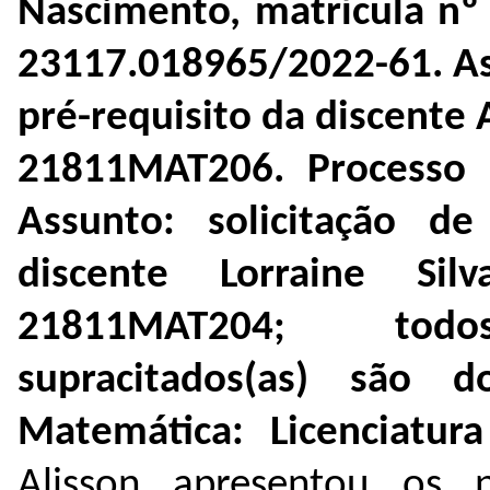
Nascimento, matrícula nº
23117.018965/2022-61. Ass
pré-requisito da discente 
21811MAT206. Processo 
Assunto: solicitação d
discente Lorraine Sil
21811MAT204; todo
supracitados(as) são
Matemática: Licenciatur
Alisson apresentou os 