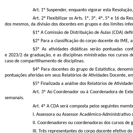
Art. 1º Suspender, enquanto vigorar esta Resolução
Art. 2º Flexibilizar os Arts. 1º, 3º, 4º, 5º e 16 d
dos mesmos, da divisão dos docentes em grupos e dos limites infer
§1º A Comissão de Distribuição de Aulas (CDA) defin
§2º Para a classificação do corpo docente do IME, 
§3º As atividades didáticas serão pontuadas co
e 2023/2 da graduação, e as disciplinas ministradas nos cursos
caso de compartilhamento de disciplinas.
§4º Para docentes do grupo de Estatística, denom
pontuações aferidas em seus Relatórios de Atividades Docente, e
§5º Finalizada a análise dos Relatórios de Atividad
Art. 3º Ao Coordenador ou à Coordenadora de Exte
semanais.
Art. 4º A CDA será composta pelos seguintes memb
I. Assessora ou Assessor Acadêmico-Administrativo
II. Coordenadores ou coordenadoras dos cursos de 
III. Três representantes do corpo docente efetivo d