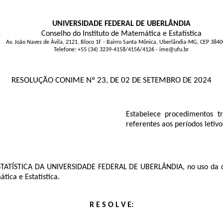
UNIVERSIDADE FEDERAL DE UBERLÂNDIA
Conselho do Instituto de Matemática e Estatística
Av. João Naves de Àvila, 2121, Bloco 1F - Bairro Santa Mônica, Uberlândia-MG, CEP 384
Telefone: +55 (34) 3239-4158/4156/4126 - ime@ufu.br
RESOLUÇÃO CONIME Nº 23, DE 02 DE SETEMBRO DE 2024
Estabelece procedimentos tr
referentes aos períodos letiv
ÍSTICA DA UNIVERSIDADE FEDERAL DE UBERLÂNDIA, no uso da comp
tica e Estatística.
R E S O L V E: