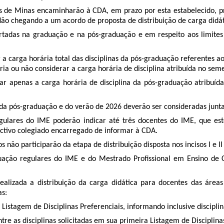
de Minas encaminharão à CDA, em prazo por esta estabelecido, pro
 chegando a um acordo de proposta de distribuição de carga didática,
fertadas na graduação e na pós-graduação e em respeito aos limites 
a carga horária total das disciplinas da pós-graduação referentes a
ia ou não considerar a carga horária de disciplina atribuída no se
ar apenas a carga horária de disciplina da pós-graduação atribu
2 da pós-graduação e do verão de 2026
deverão ser consideradas jun
egulares do IME poderão indicar até três docentes do IME, que e
ectivo colegiado encarregado de informar à CDA.
 não participarão da etapa de distribuição disposta nos incisos I e II
uação regulares do IME e do Mestrado Profissional em Ensino de C
ealizada a distribuição da carga didática para docentes das ár
as:
Listagem de Disciplinas Preferenciais, informando inclusive discipli
entre as disciplinas solicitadas em sua primeira Listagem de Discipli