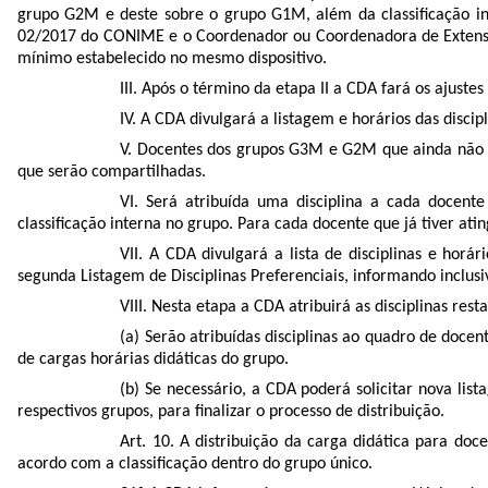
grupo G2M e deste sobre o grupo G1M, além da classificação i
02/2017 do CONIME e o Coordenador ou Coordenadora de Extensão e
mínimo estabelecido no mesmo dispositivo.
III. Após o término da etapa II a CDA fará os ajuste
IV. A CDA divulgará a listagem e horários das discipl
V. Docentes dos grupos G3M e G2M que ainda não e
que serão compartilhadas.
VI. Será atribuída uma disciplina a cada docen
classificação interna no grupo. Para cada docente que já tiver at
VII. A CDA divulgará a lista de disciplinas e ho
segunda Listagem de Disciplinas Preferenciais, informando inclusi
VIII. Nesta etapa a CDA atribuirá as disciplinas resta
(a) Serão atribuídas disciplinas ao quadro de docen
de cargas horárias didáticas do grupo.
(b) Se necessário, a CDA poderá solicitar nova l
respectivos grupos, para finalizar o processo de distribuição.
Art. 10. A distribuição da carga didática para doc
acordo com a classificação dentro do grupo único.