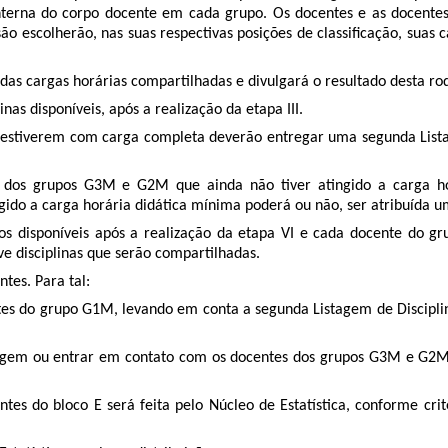
nterna do corpo docente em cada grupo. Os docentes e as docente
scolherão, nas suas respectivas posições de classificação, suas ca
s das cargas horárias compartilhadas e divulgará o resultado desta ro
inas disponíveis, após a realização da etapa III.
stiverem com carga completa deverão entregar uma segunda Listagem
te dos grupos G3M e G2M que ainda não tiver atingido a carga ho
ingido a carga horária didática mínima poderá ou não, ser atribuída u
rários disponíveis após a realização da etapa VI e cada docente d
ve disciplinas que serão compartilhadas.
ntes. Para tal:
tes do grupo G1M, levando em conta a segunda Listagem de Disciplina
istagem ou entrar em contato com os docentes dos grupos G3M e G2
entes do bloco E será feita pelo Núcleo de Estatística, conforme cr