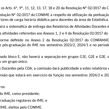
, os Arts. 6º, 9º, 11, 12, 13, 17, 18 e 20 da Resolução Nº 02/2017 d
a Resolução Nº 02/2017 do CONIME a respeito da utilização da pontuaçã
iores de carga horária didática para docentes da área de Estatística.
irá a sistemática de entrega dos Relatórios de Atividades Docentes 
as atividades referentes aos Anexos 1, 2 e 4 da Resolução 02/2017 d
nforme definido no Anexo 2 da Resolução 02/2017 do CONFAMAT, 
 de pós-graduação do IME nos semestres 2023/2, 2024/1 e no período
inado bloco E, não haverá a separação em grupos G1E, G2E e G3E, 
m um grupo único.
es Docentes pela CDA, a comissão dará publicidade a estes relatórios 
nsão que estará em exercício da função nos semestres 2024/2 e 202
ros:
 do IME, como presidente;
graduação regulares do IME; e
o IME, eleitos pelo CONIME.