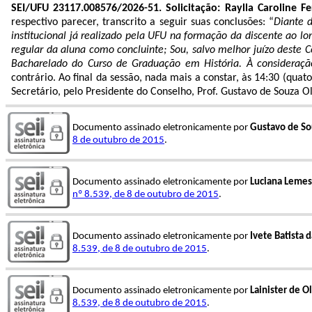
SEI/UFU 23117.008576/2026-51. Solicitação: Raylla Caroline F
respectivo parecer, transcrito a seguir suas conclusões: “
Diante 
institucional já realizado pela UFU na formação da discente ao l
regular da aluna como concluinte; Sou, salvo melhor juízo deste
Bacharelado do Curso de Graduação em História. À consideração
contrário
. Ao final da sessão, nada mais a constar, às 14:30 (quat
Secretário, pelo Presidente do Conselho, Prof. Gustavo de Souza Ol
Documento assinado eletronicamente por
Gustavo de So
8 de outubro de 2015
.
Documento assinado eletronicamente por
Luciana Lemes
nº 8.539, de 8 de outubro de 2015
.
Documento assinado eletronicamente por
Ivete Batista 
8.539, de 8 de outubro de 2015
.
Documento assinado eletronicamente por
Lainister de O
8.539, de 8 de outubro de 2015
.