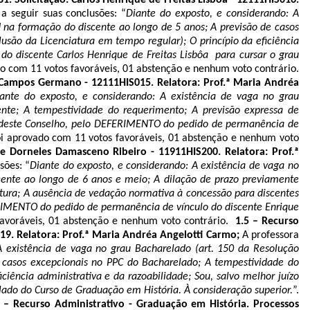
a seguir suas conclusões: “
Diante do exposto, e considerando: A
 na formação do discente ao longo de 5 anos; A previsão de casos
são da Licenciatura em tempo regular); O princípio da eficiência
do discente Carlos Henrique de Freitas Lisbôa para cursar o grau
do com 11 votos favoráveis, 01 abstenção e nenhum voto contrário.
e Campos Germano - 12111HIS015. Relatora: Prof.ª Maria Andréa
ante do exposto, e considerando: A existência de vaga no grau
nte; A tempestividade do requerimento; A previsão expressa de
ízo deste Conselho, pelo DEFERIMENTO do pedido de permanência de
oi aprovado com 11 votos favoráveis, 01 abstenção e nenhum voto
ue Dorneles Damasceno Ribeiro - 11911HIS200. Relatora: Prof.ª
sões: “
Diante do exposto, e considerando: A existência de vaga no
cente ao longo de 6 anos e meio; A dilação de prazo previamente
atura; A ausência de vedação normativa à concessão para discentes
EFERIMENTO do pedido de permanência de vínculo do discente Enrique
favoráveis, 01 abstenção e nenhum voto contrário.
1.5 – Recurso
19. Relatora: Prof.ª Maria Andréa Angelotti Carmo;
A professora
A existência de vaga no grau Bacharelado (art. 150 da Resolução
 casos excepcionais no PPC do Bacharelado; A tempestividade do
iência administrativa e da razoabilidade; Sou, salvo melhor juízo
ado do Curso de Graduação em História. À consideração superior.
”.
 – Recurso Administrativo - Graduação em História. Processos