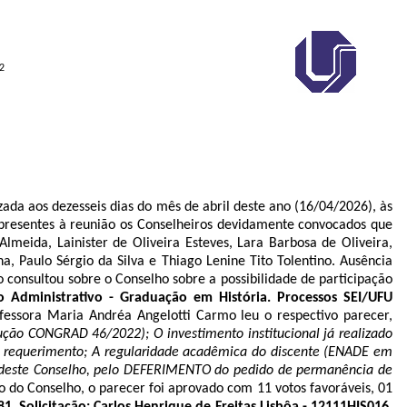
2
os dezesseis dias do mês de abril deste ano (16/04/2026), às
o presentes à reunião os Conselheiros devidamente convocados que
Almeida, Lainister de Oliveira Esteves, Lara Barbosa de Oliveira,
 Paulo Sérgio da Silva e Thiago Lenine Tito Tolentino. Ausência
o consultou sobre o Conselho sobre a possibilidade de participação
 Administrativo - Graduação em História. Processos SEI/UFU
fessora Maria Andréa Angelotti Carmo leu o respectivo parecer,
ução CONGRAD 46/2022); O investimento institucional já realizado
do requerimento; A regularidade acadêmica do discente (ENADE em
uízo deste Conselho, pelo DEFERIMENTO do pedido de permanência de
o do Conselho, o parecer foi aprovado com 11 votos favoráveis, 01
. Solicitação: Carlos Henrique de Freitas Lisbôa - 12111HIS016.