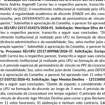
Maria Andréa Angelotti Carmo leu o respectivo parecer, transcrito 
ONGRAD 46/2022); O investimento institucional já realizado pela UFU
mento; A regularidade acadêmica do discente (ENADE em dia, conclu
e Conselho, pelo DEFERIMENTO do pedido de permanência de vínculo 
perior.
”. Submetido à apreciação do Conselho, o parecer foi aprova
sos SEI/UFU 23117.014373/2026-01. Solicitação: Henrique Silva d
u o respectivo parecer, transcrito a seguir suas conclusões: “
Di
timento institucional já realizado pela UFU na formação do disce
eficiência administrativa e da razoabilidade; Sou, salvo melhor ju
eração superior.
”. Submetido à apreciação do Conselho, o parecer f
ia. Processos SEI/UFU 23117.009968/2026-37. Solicitação: Enriq
tti Carmo leu o respectivo parecer, transcrito a seguir suas conclu
nvestimento institucional já realizado pela UFU na formação do dis
o; A previsão expressa de permanência de vínculo no PPC da Licenci
 e da razoabilidade; Sou, salvo melhor juízo deste Conselho, pelo D
do à apreciação do Conselho, o parecer foi aprovado com 11 votos 
17.010732/2026-43. Solicitação: Iago Messias Deolino - 12111HIS0
to a seguir suas conclusões: “
Diante do exposto, e considerando: 
ela UFU na formação do discente ao longo de 5 anos; A previsão de
, conclusão da Licenciatura em tempo regular); O princípio da efic
nculo do discente Iago Messias Deolino para cursar o grau Bacharel
m 11 votos favoráveis, 01 abstenção e nenhum voto contrário.
1.6