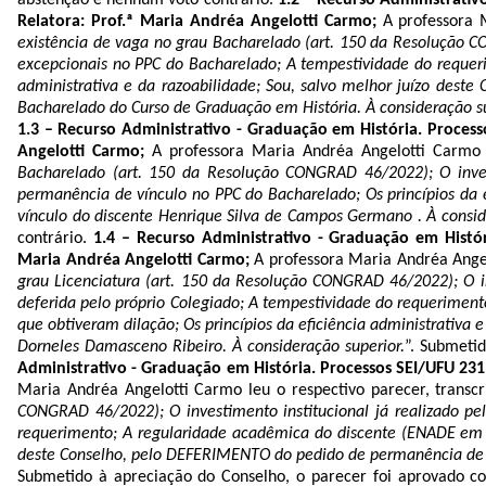
Relatora: Prof.ª Maria Andréa Angelotti Carmo;
A professora 
existência de vaga no grau Bacharelado (art. 150 da Resolução C
excepcionais no PPC do Bacharelado; A tempestividade do requeri
administrativa e da razoabilidade; Sou, salvo melhor juízo dest
Bacharelado do Curso de Graduação em História. À consideração su
1.3 – Recurso Administrativo - Graduação em História. Proces
Angelotti Carmo;
A professora Maria Andréa Angelotti Carmo le
Bacharelado (art. 150 da Resolução CONGRAD 46/2022); O inves
permanência de vínculo no PPC do Bacharelado; Os princípios da 
vínculo do discente Henrique Silva de Campos Germano . À consid
contrário.
1.4 – Recurso Administrativo - Graduação em Histór
Maria Andréa Angelotti Carmo;
A professora Maria Andréa Angelo
grau Licenciatura (art. 150 da Resolução CONGRAD 46/2022); O i
deferida pelo próprio Colegiado; A tempestividade do requeriment
que obtiveram dilação; Os princípios da eficiência administrativa
Dorneles Damasceno Ribeiro. À consideração superior.
”. Submeti
Administrativo - Graduação em História. Processos SEI/UFU 231
Maria Andréa Angelotti Carmo leu o respectivo parecer, transcri
CONGRAD 46/2022); O investimento institucional já realizado p
requerimento; A regularidade acadêmica do discente (ENADE em dia
deste Conselho, pelo DEFERIMENTO do pedido de permanência de ví
Submetido à apreciação do Conselho, o parecer foi aprovado co