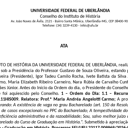
UNIVERSIDADE FEDERAL DE UBERLÂNDIA
Conselho do Instituto de História
Av. João Naves de Ávila, 2121 - Bairro Santa Mônica, Uberlândia-MG, CEP 38400-90
Telefone: (34) 3239-4130 - inhis@ufu.br
ATA
E HISTÓRIA DA UNIVERSIDADE FEDERAL DE UBERLÂNDIA, realizada a
 sob a Presidência do Professor Gustavo de Souza Oliveira, estand
eira (Presidente), Igor Tadeu Camilo Rocha, Ivete Batista da Silva 
, Maria Elizabeth Ribeiro Carneiro, Nara Rúbia de Carvalho Cunha,
es Júnior. Antes do Início da Ordem do dia, o Presidente do Conselh
 foi aquiescido pelo Conselho.
1 – Ordem do Dia: 1.1 – Recurso
111HIS009. Relatora: Prof.ª Maria Andréa Angelotti Carmo;
A pro
erando: A existência de vaga no grau Bacharelado (art. 150 da Resol
o de casos excepcionais no PPC do Bacharelado; A tempestividade 
 eficiência administrativa e da razoabilidade; Sou, salvo melhor j
arelado do Curso de Graduação em História.
”. Submetido à apreciaçã
o - Graduação em História. Processos SEI/UFU 23117.009969/2026-81