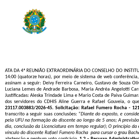
ATA DA 4ª REUNIÃO EXTRAORDINÁRIA DO CONSELHO DO INSTITUTO D
14:00 (quatorze horas), por meio de sistema de web conferência,
assinam a seguir: Deivy Ferreira Carneiro, Gustavo de Souza Oliv
Luciana Lemes de Andrade Barbosa, Maria Andréa Angelotti Carmo
Justificadas: Aleska Trindade Lima e Mario Costa de Paiva Guimarã
dos servidores do CDHIS Aline Guerra e Rafael Gouveia, o que
23117.003883/2026-45. Solicitação: Rafael Fumero Rocha - 12
transcrito a seguir suas conclusões: “
Diante do exposto, e consid
pela UFU na formação do discente ao longo de 5 anos; A previsã
dia, conclusão da Licenciatura em tempo regular); O princípio da
vínculo do discente Rafael Fumero Rocha para cursar o grau Bach
abstenção e nenhum voto contrário.
1.2 – Recurso Administrativ