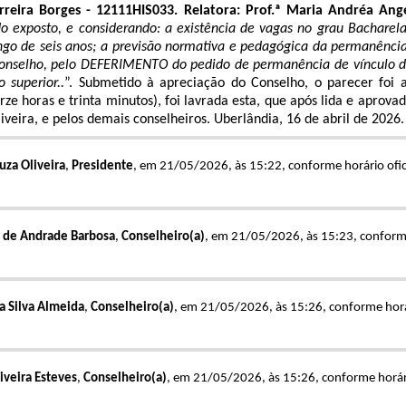
erreira Borges - 12111HIS033. Relatora: Prof.ª Maria Andréa Ang
do exposto, e considerando: a existência de vagas no grau Bachare
ongo de seis anos; a previsão normativa e pedagógica da permanênci
 Conselho, pelo DEFERIMENTO do pedido de permanência de vínculo da 
 superior..
”. Submetido à apreciação do Conselho, o parecer foi
orze horas e trinta minutos), foi lavrada esta, que após lida e apro
iveira, e pelos demais conselheiros. Uberlândia, 16 de abril de 2026.
uza Oliveira
,
Presidente
, em 21/05/2026, às 15:22, conforme horário ofici
 de Andrade Barbosa
,
Conselheiro(a)
, em 21/05/2026, às 15:23, conforme 
da Silva Almeida
,
Conselheiro(a)
, em 21/05/2026, às 15:26, conforme horári
liveira Esteves
,
Conselheiro(a)
, em 21/05/2026, às 15:26, conforme horário