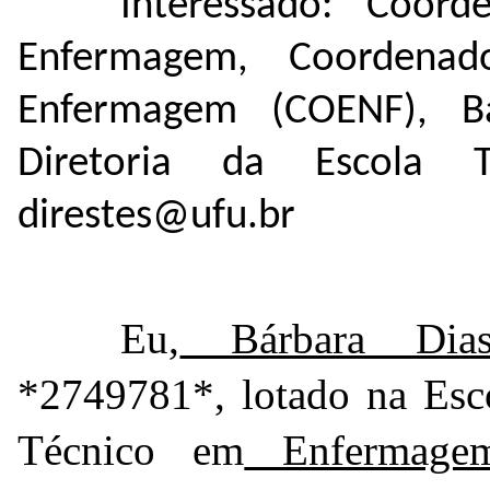
Interessado: Coor
Enfermagem, Coordena
Enfermagem (COENF), Ba
Diretoria da Escola T
direstes@ufu.br
Eu,
Bárbara Dias
*2749781*
, lotado na Es
Técnico em
Enfermagem