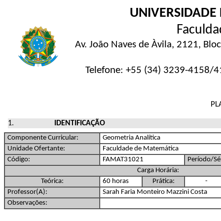
UNIVERSIDADE 
Faculda
Av. João Naves de Àvila, 2121, Blo
Telefone: +55 (34) 3239-4158/
PL
IDENTIFICAÇÃO
Componente Curricular:
Geometria Analítica
Unidade Ofertante:
Faculdade de Matemática
Código:
FAMAT31021
Período/Sér
Carga Horária:
Teórica:
60 horas
Prática:
-
Professor(A):
Sarah Faria Monteiro Mazzini Costa
Observações: