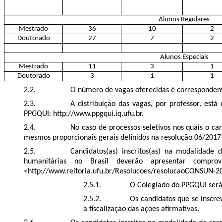
Alunos Regulares
Mestrado
36
10
2
Doutorado
27
7
2
Alunos Especiais
Mestrado
11
3
1
Doutorado
3
1
1
O número de vagas oferecidas é corresponden
A distribuição das vagas, por professor, est
PPGQUI: http://www.ppgqui.iq.ufu.br.
No caso de processos seletivos nos quais o ca
mesmos proporcionais gerais definidos na resolução 06/2017 
Candidatos(as) inscritos(as) na modalidade d
humanitárias no Brasil deverão apresentar co
<http://www.reitoria.ufu.br/Resolucoes/resolucaoCONSUN-2
O Colegiado do PPGQUI será
Os candidatos que se inscr
a ﬁscalização das ações aﬁrmativas.