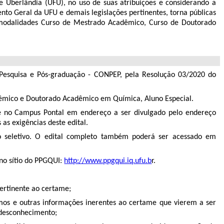
Uberlândia (UFU), no uso de suas atribuições e considerando a
to Geral da UFU e demais legislações pertinentes, torna públicas
, modalidades Curso de Mestrado Acadêmico, Curso de Doutorado
e Pesquisa e Pós-graduação - CONPEP, pela Resolução 03/2020 do
êmico e Doutorado Acadêmico em Química, Aluno Especial.
 e no Campus Pontal em endereço a ser divulgado pelo endereço
 as exigências deste edital.
sso seletivo. O edital completo também poderá ser acessado em
 no sítio do PPGQUI:
http://www.ppgqui.iq.ufu.b
r.
pertinente ao certame;
os e outras informações inerentes ao certame que vierem a ser
 desconhecimento;