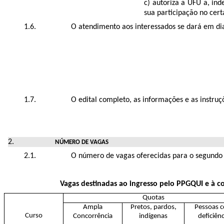
c) autoriza a UFU a, in
sua participação no cer
O atendimento aos interessados se dará em dia
O edital completo, as informações e as instruç
N
ÚMERO DE
VAGA
O número de vagas oferecidas para o segundo
Vagas destinadas ao ingresso pelo PPGQUI e à co
Quotas
Ampla
Pretos, pardos,
Pessoas 
Curso
Concorrência
indígenas
deficiênc