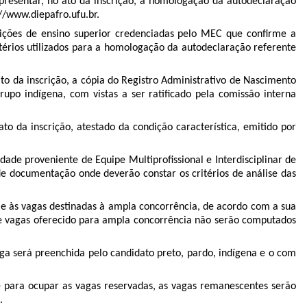
apresentar, no ato da inscrição, a homologação da autodeclaração
//www.diepafro.ufu.br.
tuições de ensino superior credenciadas pelo MEC que conﬁrme a
rios utilizados para a homologação da autodeclaração referente
to da inscrição, a cópia do Registro Administrativo de Nascimento
rupo indígena, com vistas a ser ratiﬁcado pela comissão interna
o da inscrição, atestado da condição característica, emitido por
ade proveniente de Equipe Multiproﬁssional e Interdisciplinar de
e documentação onde deverão constar os critérios de análise das
 e às vagas destinadas à ampla concorrência, de acordo com a sua
 de vagas oferecido para ampla concorrência não serão computados
ga será preenchida pelo candidato preto, pardo, indígena e o com
 para ocupar as vagas reservadas, as vagas remanescentes serão
.