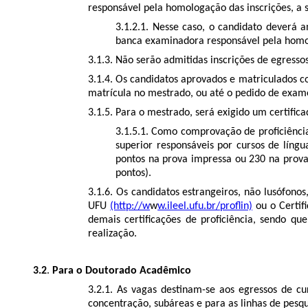
responsável pela homologação das inscrições, a s
3.1.2.1. Nesse caso, o candidato deverá a
banca examinadora responsável pela homolo
3.1.3. Não serão admitidas inscrições de egresso
3.1.4. Os candidatos aprovados e matriculados c
matrícula no mestrado, ou até o pedido de exame
3.1.5. Para o mestrado, será exigido um certiﬁca
3.1.5.1. Como comprovação de proﬁciência 
superior responsáveis por cursos de língu
pontos na prova impressa ou 230 na prov
pontos).
3.1.6. Os candidatos estrangeiros, não lusófon
UFU
(http://w
w
w.ileel.ufu.br/proﬂin)
ou o Certiﬁ
demais certiﬁcações de proﬁciência, sendo que
realização.
3.2
.
Para o Doutorado Acadêmico
3.2.1. As vagas destinam-se aos egressos de c
concentração, subáreas e para as linhas de pesq