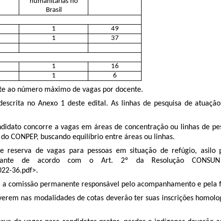
humanitárias no
Brasil
1
49
1
37
1
16
1
6
te ao número máximo de vagas por docente.
á descrita no Anexo 1 deste edital. As linhas de pesquisa de atuaç
ndidato concorre a vagas em áreas de concentração ou linhas de pes
do CONPEP, buscando equilíbrio entre áreas ou linhas.
e reserva de vagas para pessoas em situação de refúgio, asilo po
mprovante de acordo com o Art. 2º da Resolução CON
022-36.pdf>.
 a comissão permanente responsável pelo acompanhamento e pela ﬁ
everem nas modalidades de cotas deverão ter suas inscrições hom