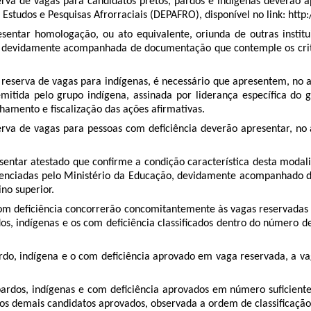
erva de vagas para candidatos pretos, pardos e indígenas deverão 
studos e Pesquisas Afrorraciais (DEPAFRO), disponível no link: http:
sentar homologação, ou ato equivalente, oriunda de outras insti
, devidamente acompanhada de documentação que contemple os crité
 reserva de vagas para indígenas, é necessário que apresentem, no a
mitida pelo grupo indígena, assinada por liderança especíﬁca do g
amento e ﬁscalização das ações aﬁrmativas.
rva de vagas para pessoas com deﬁciência deverão apresentar, no at
entar atestado que conﬁrme a condição característica desta modalid
redenciadas pelo Ministério da Educação, devidamente acompanhado d
ino superior.
 com deﬁciência concorrerão concomitantemente às vagas reservadas
ardos, indígenas e os com deﬁciência classiﬁcados dentro do número
ardo, indígena e o com deﬁciência aprovado em vaga reservada, a va
 pardos, indígenas e com deﬁciência aprovados em número suﬁciente
los demais candidatos aprovados, observada a ordem de classiﬁcação