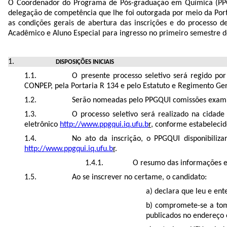
O Coordenador do Programa de Pós-graduação em Química (PPGQU
delegação de competência que lhe foi outorgada por meio da Port
as condições gerais de abertura das inscrições e do processo
Acadêmico e Aluno Especial para ingresso no primeiro semestre d
DISPOSIÇÕES
INICIAIS
O presente processo seletivo será regido po
CONPEP, pela Portaria R 134 e pelo Estatuto e Regimento Ger
Serão nomeadas pelo PPGQUI comissões examin
O processo seletivo será realizado na cida
eletrônico
http://www.ppgqui.iq.ufu.b
r
, conforme estabelecido
No ato da inscrição, o PPGQUI disponibiliz
http://www.ppgqui.iq.ufu.b
r
.
O resumo das informações e 
Ao se inscrever no certame, o candidato:
a) declara que leu e en
b) compromete-se a tom
publicados no endereço 