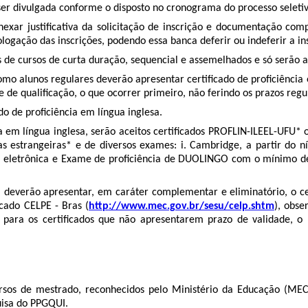
er divulgada conforme o disposto no cronograma do processo seletivo
nexar justiﬁcativa da solicitação de inscrição e documentação comp
gação das inscrições, podendo essa banca deferir ou indeferir a ins
s de cursos de curta duração, sequencial e assemelhados e só serão 
omo alunos regulares deverão apresentar certiﬁcado de proﬁciência 
 de qualiﬁcação, o que ocorrer primeiro, não ferindo os prazos regu
do de proﬁciência em língua inglesa.
em língua inglesa, serão aceitos certiﬁcados PROFLIN-ILEEL-UFU* ou
as estrangeiras* e de diversos exames: i. Cambridge, a partir do n
a eletrônica e Exame de proficiência de DUOLINGO com o mínimo d
os, deverão apresentar, em caráter complementar e eliminatório, o 
cado CELPE - Bras (
htt
p
://www.mec.gov.br/sesu/celp.shtm
), obs
 para os certiﬁcados que não apresentarem prazo de validade, o 
ursos de mestrado, reconhecidos pelo Ministério da Educação (MEC
uisa do PPGQUI.