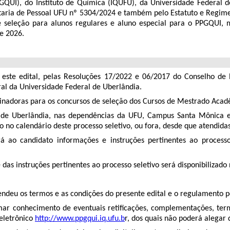
I), do Instituto de Química (IQUFU), da Universidade Federal de 
aria de Pessoal UFU nº 5304/2024 e também pelo Estatuto e Regimen
 de seleção para alunos regulares e aluno especial para o PPGQUI
e 2026.
r este edital, pelas Resoluções 17/2022 e 06/2017 do Conselho d
al da Universidade Federal de Uberlândia.
adoras para os concursos de seleção dos Cursos de Mestrado Acad
de de Uberlândia, nas dependências da UFU, Campus Santa Mônica
 no calendário deste processo seletivo, ou fora, desde que atendidas
ará ao candidato informações e instruções pertinentes ao proce
das instruções pertinentes ao processo seletivo será disponibilizado
tendeu os termos e as condições do presente edital e o regulamento 
ar conhecimento de eventuais retiﬁcações, complementações, term
eletrônico
http://www.ppgqui.iq.ufu.b
r, dos quais não poderá alegar