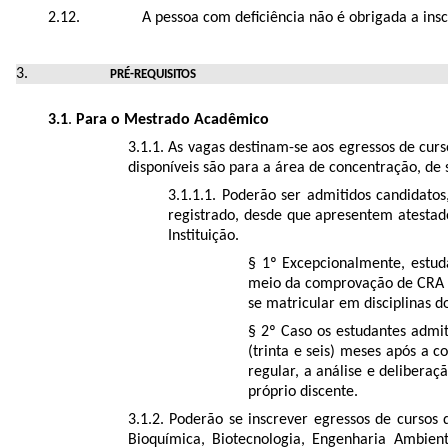
A pessoa com deﬁciência não é obrigada a insc
PRÉ-
REQUISITO
S
3.1
.
Para o Mestrado Acadêmico
3.1.1. As vagas destinam-se aos egressos de cu
disponíveis são para a área de concentração, de 
3.1.1.1. Poderão ser admitidos candidato
registrado, desde que apresentem atestado
Instituição.
§ 1º Excepcionalmente, estud
meio da comprovação de CRA ger
se matricular em disciplinas 
§ 2º Caso os estudantes admi
(trinta e seis) meses após a 
regular, a análise e deliberaç
próprio discente.
3.1.2. Poderão se inscrever egressos de cursos
Bioquímica, Biotecnologia, Engenharia Ambient