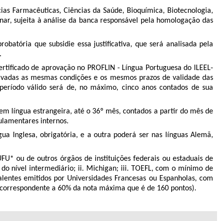
as Farmacêuticas, Ciências da Saúde, Bioquímica, Biotecnologia,
inar, sujeita à análise da banca responsável pela homologação das
robatória que subsidie essa justiﬁcativa, que será analisada pela
.
certiﬁcado de aprovação no PROFLIN - Língua Portuguesa do ILEEL-
ervadas as mesmas condições e os mesmos prazos de validade das
período válido será de, no máximo, cinco anos contados de sua
em língua estrangeira, até o 36º mês, contados a partir do mês de
ulamentares internos.
ua Inglesa, obrigatória, e a outra poderá ser nas línguas Alemã,
U* ou de outros órgãos de instituições federais ou estaduais de
 do nível intermediário; ii. Michigan; iii. TOEFL, com o mínimo de
valentes emitidos por Universidades Francesas ou Espanholas, com
(correspondente a 60% da nota máxima que é de 160 pontos).