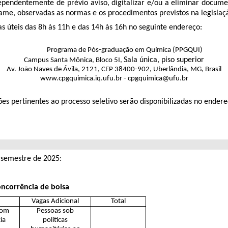
dependentemente de prévio aviso, digitalizar e/ou a eliminar docum
tame, observadas as normas e os procedimentos previstos na legislaç
s úteis das 8h às 11h e das 14h às 16h no seguinte endereço:
Programa de Pós-graduação em Química (PPGQUI)
Sala única, piso superior
Campus Santa Mônica, Bloco 5I,
Av. João Naves de Ávila, 2121, CEP 38400-902, Uberlândia, MG, Brasil
www.cpgquimica.iq.ufu.br - cpgquimica@ufu.br
ões pertinentes ao processo seletivo serão disponibilizadas no ende
S
 semestre de 2025:
ncorrência de bolsa
Vagas Adicional
Total
com
Pessoas sob
ia
políticas