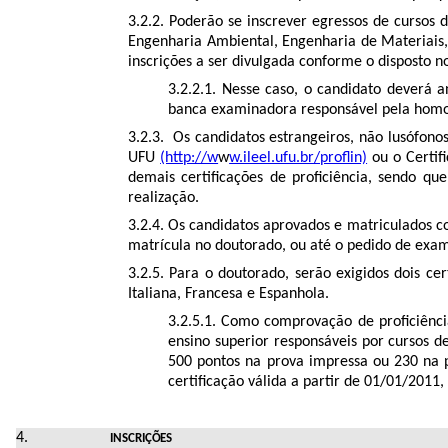
3.2.2. Poderão se inscrever egressos de cursos
Engenharia Ambiental, Engenharia de Materiais, 
inscrições a ser divulgada conforme o disposto n
3.2.2.1. Nesse caso, o candidato deverá a
banca examinadora responsável pela homolo
3.2.3. Os candidatos estrangeiros, não lusófon
UFU
(http://w
w
w.ileel.ufu.br/proﬂin)
ou o Certiﬁ
demais certiﬁcações de proﬁciência, sendo que
realização.
3.2.4. Os candidatos aprovados e matriculados c
matrícula no doutorado, ou até o pedido de exam
3.2.5. Para o doutorado, serão exigidos dois ce
Italiana, Francesa e Espanhola.
3.2.5.1. Como comprovação de proﬁciência
ensino superior responsáveis por cursos de
500 pontos na prova impressa ou 230 na pr
certiﬁcação válida a partir de 01/01/201
INSCR
IÇÕES