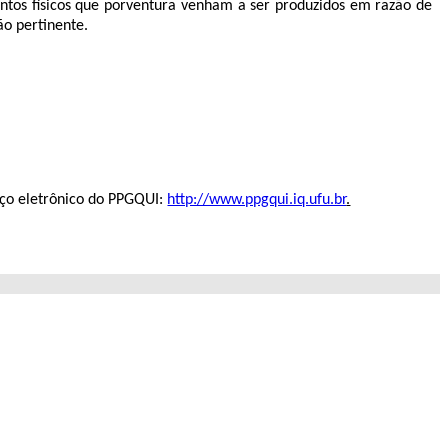
entos físicos que porventura venham a ser produzidos em razão de
ão pertinente.
reço eletrônico do PPGQUI:
http://www.ppgqui.iq.ufu.br
.