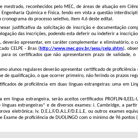
 de mestrado, reconhecidos pelo MEC, de áreas de atuação em Ciênci
Engenharia Química e Física, tendo em vista a questão interdiscipl
o cronograma do processo seletivo, item 4.6 deste edital.
nexar justiﬁcativa da solicitação de inscrição e documentação comp
gação das inscrições, podendo esta deferir ou indeferir a inscrição
os, deverão apresentar, em caráter complementar e eliminatório, o 
cado CELPE - Bras (
htt
p
://www.mec.gov.br/sesu/celp.shtm
), obs
 para os certiﬁcados que não apresentarem prazo de validade, o 
omo alunos regulares deverão apresentar certiﬁcado de proﬁciência 
e de qualiﬁcação, o que ocorrer primeiro, não ferindo os prazos reg
rtiﬁcados de proﬁciência em duas línguas estrangeiras: uma em Líng
 em língua estrangeira, serão aceitos certiﬁcados PROFLIN-ILEEL-UF
 línguas estrangeiras* e de diversos exames: i. Cambridge, a partir
ova eletrônica; iv. D.E.L.F/D.A.L.F/D.E.L.E. ou outros exames equi
1, e Exame de proficiência de DUOLINGO com o mínimo de 96 pontos 