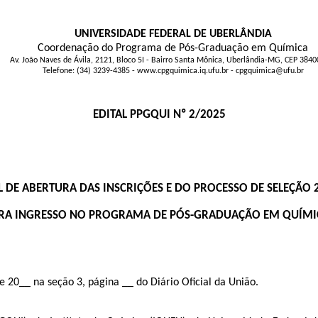
UNIVERSIDADE FEDERAL DE UBERLÂNDIA
Coordenação do Programa de Pós-Graduação em Química
Av. João Naves de Ávila, 2121, Bloco 5I - Bairro Santa Mônica, Uberlândia-MG, CEP 384
Telefone: (34) 3239-4385 - www.cpgquimica.iq.ufu.br - cpgquimica@ufu.br
EDITAL PPGQUI Nº 2/2025
L DE ABERTURA DAS INSCRIÇÕES E DO PROCESSO DE SELEÇÃO 
RA INGRESSO NO PROGRAMA DE PÓS-GRADUAÇÃO EM QUÍMI
 20__ na seção 3, página __ do Diário Oficial da União.