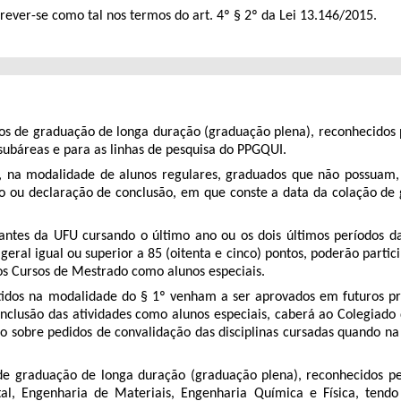
rever-se como tal nos termos do art. 4º § 2º da Lei 13.146/2015.
rsos de graduação de longa duração (graduação plena), reconhecidos
subáreas e para as linhas de pesquisa do PPGQUI.
s, na modalidade de alunos regulares, graduados que não possuam,
 ou declaração de conclusão, em que conste a data da colação de g
antes da UFU cursando o último ano ou os dois últimos períodos da
al igual ou superior a 85 (oitenta e cinco) pontos, poderão partici
dos Cursos de Mestrado como alunos especiais.
tidos na modalidade do § 1º venham a ser aprovados em futuros pr
conclusão das atividades como alunos especiais, caberá ao Colegia
ão sobre pedidos de convalidação das disciplinas cursadas quando na
 de graduação de longa duração (graduação plena), reconhecidos p
al, Engenharia de Materiais, Engenharia Química e Física, tendo e