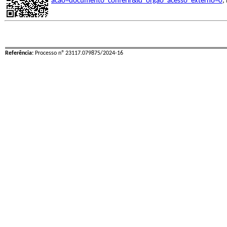
acao=documento_conferir&id_orgao_acesso_externo=0
,
Referência:
Processo nº 23117.079875/2024-16