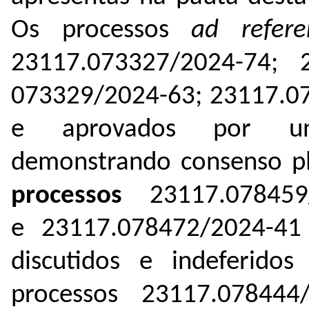
Os processos
ad refe
23117.
073327/2024-74;
073329/2024-63; 23117.
0
e aprovados por una
demonstrando consenso p
processos
23117.
078459
e 23117.
078472/2024-41 
discutidos e indeferido
processos 23117.
078444