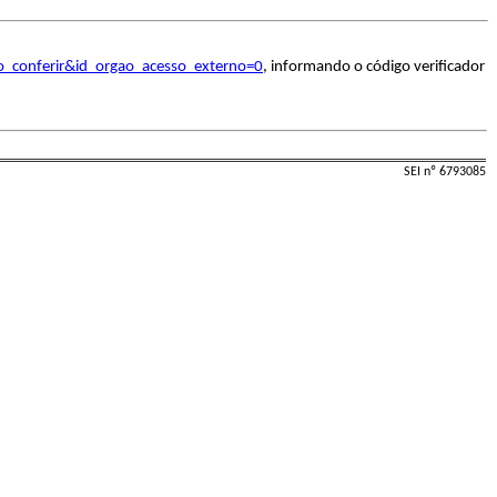
o_conferir&id_orgao_acesso_externo=0
, informando o código verificador
SEI nº 6793085