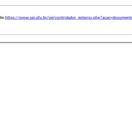
ite
https://www.sei.ufu.br/sei/controlador_externo.php?acao=document