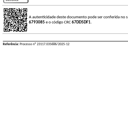
A autenticidade deste documento pode ser conferida no s
6793085
e o código CRC
67DD5DF1
.
Referência:
Processo nº 23117.035686/2025-12