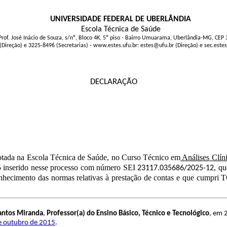
UNIVERSIDADE FEDERAL DE UBERLÂNDIA
Escola Técnica de Saúde
Prof. José Inácio de Souza, s/nº, Bloco 4K, 5º piso - Bairro Umuarama, Uberlândia-MG, CEP
(Direção) e 3225-8496 (Secretarias) - www.estes.ufu.br: estes@ufu.br (Direção) e sec.este
DECLARAÇÃO
lotada na Escola Técnica de Saúde, no Curso Técnico em
Análises Clín
5 inserido nesse processo com número SEI
, q
23117.035686/2025-12
nhecimento das normas relativas à prestação de contas e que cumpri T
antos Miranda
,
Professor(a) do Ensino Básico, Técnico e Tecnológico
, em 
de outubro de 2015
.