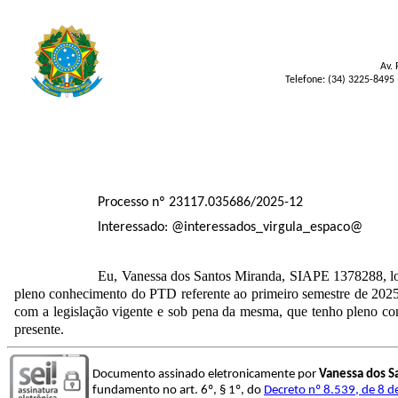
Av. 
Telefone: (34) 3225-8495 
Processo nº 23117.035686/2025-12
Interessado: @interessados_virgula_espaco@
Eu, Vanessa dos Santos Miranda
, SIAPE 1378288
, 
pleno conhecimento do PTD referente ao primeiro semestre de 202
com a legislação vigente e sob pena da mesma, que tenho pleno co
presente.
Documento assinado eletronicamente por
Vanessa dos S
fundamento no art. 6º, § 1º, do
Decreto nº 8.539, de 8 