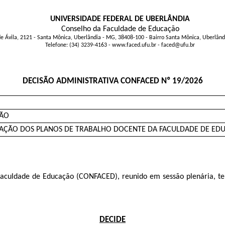
UNIVERSIDADE FEDERAL DE UBERLÂNDIA
Conselho da Faculdade de Educação
de Ávila, 2121 - Santa Mônica, Uberlândia - MG, 38408-100 - Bairro Santa Mônica, Uberlâ
Telefone: (34) 3239-4163 - www.faced.ufu.br - faced@ufu.br
DECISÃO ADMINISTRATIVA CONFACED Nº 19/2026
ÇÃO
IAÇÃO DOS PLANOS DE TRABALHO DOCENTE DA FACULDADE DE ED
da Faculdade de Educação (CONFACED), reunido em sessão plenária, 
DECIDE