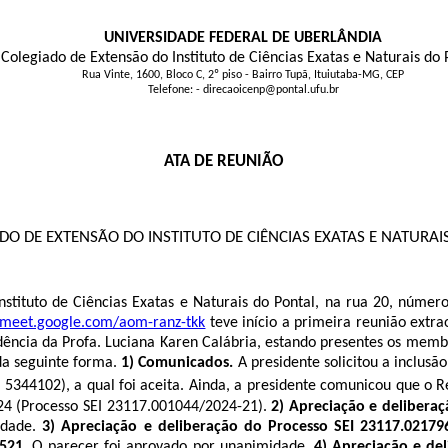
UNIVERSIDADE FEDERAL DE UBERLÂNDIA
Colegiado de Extensão do Instituto de Ciências Exatas e Naturais do 
Rua Vinte, 1600, Bloco C, 2º piso - Bairro Tupã, Ituiutaba-MG, CEP
Telefone: - direcaoicenp@pontal.ufu.br
ATA DE REUNIÃO
DO DE EXTENSÃO DO INSTITUTO DE CIÊNCIAS EXATAS E NATURAI
stituto de Ciências Exatas e Naturais do Pontal, na rua 20, númer
//meet.google.com/aom-ranz-tkk
teve início a primeira reunião extra
ência da Profa. Luciana Karen Calábria, estando presentes os membros
da seguinte forma.
1) Comunicados.
A presidente solicitou a inclus
344102), a qual foi aceita. Ainda, a presidente comunicou que o R
24 (Processo SEI 23117.001044/2024-21).
2) Apreciação e delibera
idade.
3)
Apreciação e deliberação do Processo SEI 23117.02179
2521.
O parecer foi aprovado por unanimidade.
4) Apreciação e de