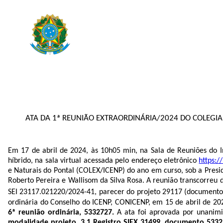
ATA DA 1ª REUNIÃO EXTRAORDINÁRIA/2024 DO COLEGIA
Em 17 de abril de 2024, às 10h05 min, na Sala de Reuniões do In
híbrido, na sala virtual acessada pelo endereço eletrônico
https:
e Naturais do Pontal (COLEX/ICENP) do ano em curso, sob a Presid
Roberto Pereira e Wallisom da Silva Rosa. A reunião transcorreu 
SEI 23117.021220/2024-41, parecer do projeto 29117 (documento 5
ordinária do Conselho do ICENP, CONICENP, em 15 de abril de 20
6ª reunião ordinária, 5332727.
A ata foi aprovada por unanim
modalidade projeto. 3.1 Registro SIEX 31499, documento 533