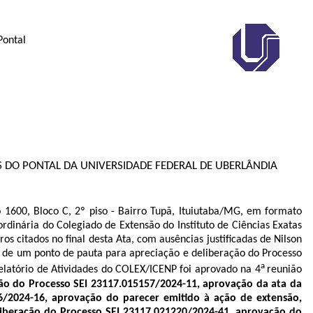
Pontal
S DO PONTAL DA UNIVERSIDADE FEDERAL DE UBERLÂNDIA
o 1600, Bloco C, 2º piso - Bairro Tupã, Ituiutaba/MG, em formato
ordinária do Colegiado de Extensão do Instituto de Ciências Exatas
 citados no final desta Ata, com ausências justificadas de Nilson
ão de um ponto de pauta para apreciação e deliberação do Processo
a
elatório de Atividades do COLEX/ICENP foi aprovado na 4
reunião
ção do Processo SEI 23117.015157/2024-11, aprovação da ata da
6/2024-16, aprovação do parecer emitido à ação de extensão,
liberação do Processo SEI 23117.021220/2024-41, aprovação do