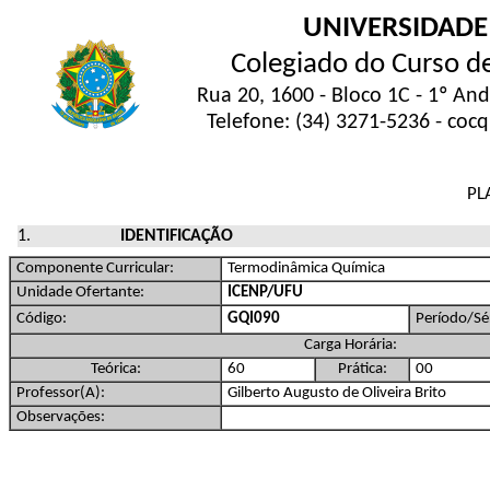
UNIVERSIDADE
Colegiado do Curso d
Rua 20, 1600 - Bloco 1C - 1º An
Telefone: (34) 3271-5236 - coc
PL
IDENTIFICAÇÃO
Componente Curricular:
Termodinâmica Química
Unidade Ofertante:
ICENP/UFU
Código:
GQI090
Período/Sér
Carga Horária:
Teórica:
60
Prática:
00
Professor(A):
Gilberto Augusto de Oliveira Brito
Observações: