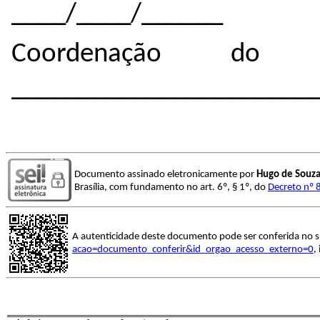
____/____/______
Coordenação do 
______________________
Documento assinado eletronicamente por
Hugo de Souza
Brasília, com fundamento no art. 6º, § 1º, do
Decreto nº 
A autenticidade deste documento pode ser conferida no s
acao=documento_conferir&id_orgao_acesso_externo=0
,