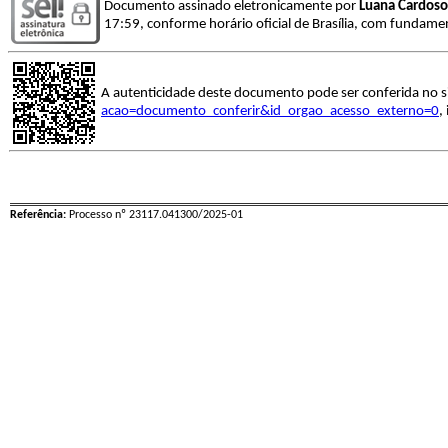
Documento assinado eletronicamente por
Luana Cardoso
17:59, conforme horário oficial de Brasília, com fundamen
A autenticidade deste documento pode ser conferida no s
acao=documento_conferir&id_orgao_acesso_externo=0
,
Referência:
Processo nº 23117.041300/2025-01