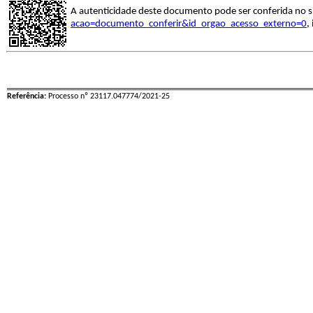
A autenticidade deste documento pode ser conferida no s
acao=documento_conferir&id_orgao_acesso_externo=0
,
Referência:
Processo nº 23117.047774/2021-25