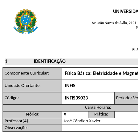
UNIVERSID
Av. João Naves de Ávila, 2121
T
PL
IDENTIFICAÇÃO
Componente Curricular:
Física Básica: Eletricidade e Magn
Unidade Ofertante:
INFIS
Código:
INFIS39033
Período/Sér
Carga Horária:
Teórica:
X
Prática:
Professor(A):
José Cândido Xavier
Observações: