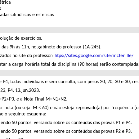
étrica
s
das cilíndricas e esféricas
solução de exercícios.
 das 9h às 11h, no gabinete do professor (1A-245).
lizados no site do professor:
htps://sites.google.com/site/mcfenille/
ar a carga horária total da disciplina (90 horas) serão contempladas
e P4, todas individuais e sem consulta, com pesos 20, 20, 30 e 30, re
23, P4: 13.jun.2023.
N2=P2+P3, e a Nota Final M=N1+N2.
or nota (ou seja, M < 60) e não esteja reprovado(a) por frequência (
rme o seguinte esquema:
valendo 50 pontos, versando sobre os conteúdos das provas P1 e P4.
valendo 50 pontos, versando sobre os conteúdos das provas P2 e P3.