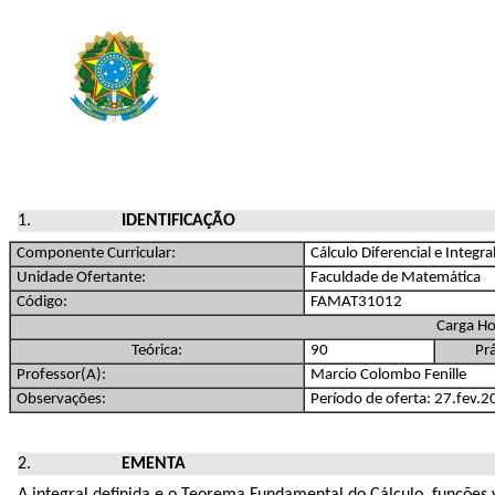
IDENTIFICAÇÃO
Componente Curricular:
Cálculo Diferencial e Integral
Unidade Ofertante:
Faculdade de Matemática
Código:
FAMAT31012
Carga Ho
Teórica:
90
Prá
Professor(A):
Marcio Colombo Fenille
Observações:
Período de oferta: 27.fev.
EMENTA
A integral definida e o Teorema Fundamental do Cálculo, funções ve