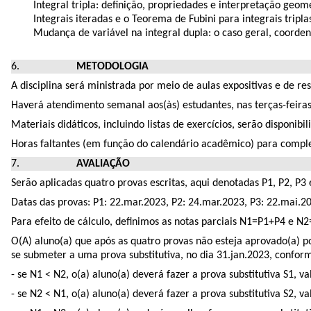
Integral tripla: definição, propriedades e interpretação geom
Integrais iteradas e o Teorema de Fubini para integrais tripla
Mudança de variável na integral dupla: o caso geral, coordena
METODOLOGIA
A disciplina será ministrada por meio de aulas expositivas e de re
Haverá atendimento semanal aos(às) estudantes, nas terças-feiras
Materiais didáticos, incluindo listas de exercícios, serão disponibi
Horas faltantes (em função do calendário acadêmico) para complet
AVALIAÇÃO
Serão aplicadas quatro provas escritas, aqui denotadas P1, P2, P3 
Datas das provas: P1: 22.mar.2023, P2: 24.mar.2023, P3: 22.mai.20
Para efeito de cálculo, definimos as notas parciais N1=P1+P4 e 
O(A) aluno(a) que após as quatro provas não esteja aprovado(a) p
se submeter a uma prova substitutiva, no dia 31.jan.2023, confo
- se N1 < N2, o(a) aluno(a) deverá fazer a prova substitutiva S1, 
- se N2 < N1, o(a) aluno(a) deverá fazer a prova substitutiva S2, 