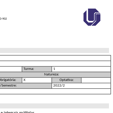
00-902
Turma:
1
Natureza:
brigatória:
X
Optativa:
/Semestre:
2022/2
e integrais múltiplas.