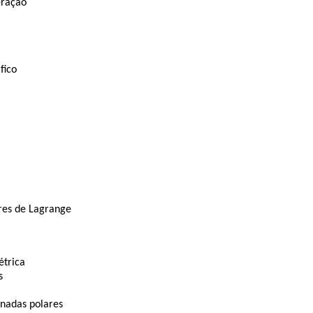
eração
fico
res de Lagrange
étrica
s
enadas polares