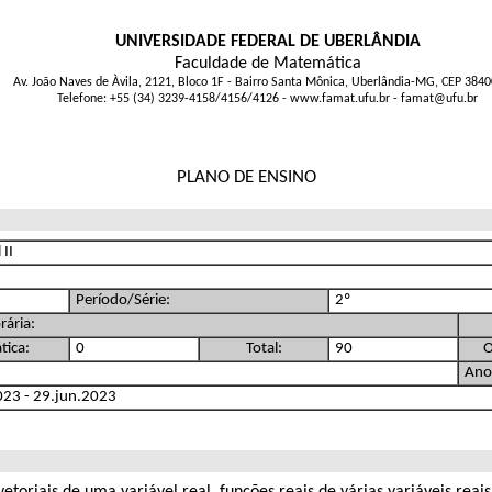
UNIVERSIDADE FEDERAL DE UBERLÂNDIA
Faculdade de Matemática
Av. João Naves de Àvila, 2121, Bloco 1F - Bairro Santa Mônica, Uberlândia-MG, CEP 384
Telefone: +55 (34) 3239-4158/4156/4126 - www.famat.ufu.br - famat@ufu.br
PLANO DE ENSINO
 II
Período/Série:
2º
rária:
tica:
0
Total:
90
O
Ano
2023 - 29.jun.2023
toriais de uma variável real, funções reais de várias variáveis reais 