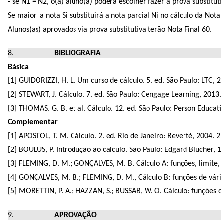
- se N1 = N2, o(a) aluno(a) poderá escolher fazer a prova substitut
Se maior, a nota Si substituirá a nota parcial Ni no cálculo da Nota 
Alunos(as) aprovados via prova substitutiva terão Nota Final 60.
BIBLIOGRAFIA
Básica
[1] GUIDORIZZI, H. L. Um curso de cálculo. 5. ed. São Paulo: LTC, 2
[2] STEWART, J. Cálculo. 7. ed. São Paulo: Cengage Learning, 2013.
[3] THOMAS, G. B. et al. Cálculo. 12. ed. São Paulo: Person Educati
Complementar
[1] APOSTOL, T. M. Cálculo. 2. ed. Rio de Janeiro: Revertè, 2004. 2.
[2] BOULUS, P. Introdução ao cálculo. São Paulo: Edgard Blucher, 1
[3] FLEMING, D. M.; GONÇALVES, M. B. Cálculo A: funções, limite,
[4] GONÇALVES, M. B.; FLEMING, D. M., Cálculo B: funções de várias 
[5] MORETTIN, P. A.; HAZZAN, S.; BUSSAB, W. O. Cálculo: funções de
APROVAÇÃO